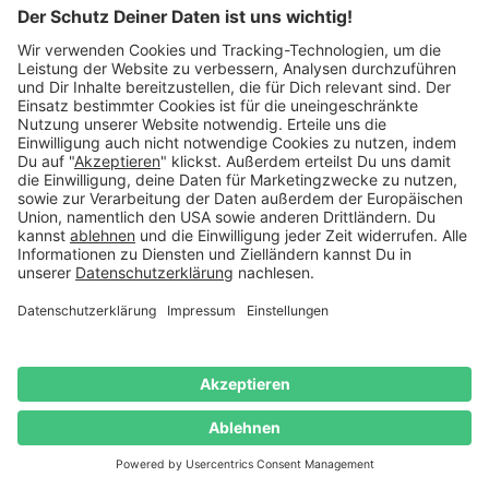
nur zurück, wenn sie ausdrücklich gewünscht sind.
Natürlich sollte ein Geschenk für den Großvater auch nicht
zu jugendlich und flippig sein. Nimm dir ausreichend Zeit,
um angemessene Geschenke zu finden. Such nicht erst auf
den letzten Drücker. Je mehr Zeit du hast, umso eher
entdeckst du eine wirklich passende und individuelle
Geschenkidee für den Opa und müssen nicht auf
Verlegenheitsgeschenke zurückgreifen. Berücksichtige
diese Tipps, fällt es doch gar nicht mehr so schwer, deinem
Großvater eine Freude zu machen. Das DANATO-Team
wünscht dir nun viel Freude bei der Auswahl.
Praktische und schöne Geburtstagsgeschenke für
Großväter
Normalerweise ist man mit seinem Großvater verwandt, es
sei denn, es ist der angeheiratete Opa des Partners oder
ein Leihopa, der sich in seiner Freizeit als Babysitter
betätigt und die Familie gegen Bezahlung tatkräftig
unterstützt. Manchmal ist ein älterer Herr aus der