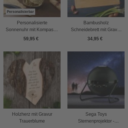
Personalisierbar
Personalisierte
Bambusholz
Sonnenuhr mit Kompass -
Schneidebrett mit Gravur
Berge
Grillchef - Grillbrett für
59,95 €
34,95 €
Papa
Holzherz mit Gravur
Sega Toys
Trauerblume
Sternenprojektor -
schwarz