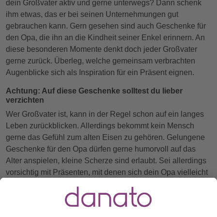
dein Großvater aktiv und gerne unterwegs? Dann schenk
ihm etwas, das er bei seinen Unternehmungen gut
gebrauchen kann. Gern gesehen sind auch Geschenke für
den Opa, die ihn an die Kindheit seiner Enkel erinnern. An
diese besonderen Momente denkt doch jeder Großvater
gerne zurück. Überleg, welche gemeinsam verbrachten
Augenblicke sich als Inspiration für ein Präsent eignen.
Achtung: Auf diese Geschenke solltest du lieber
verzichten
Wer Großvater ist, kann in der Regel schon auf ein langes
Leben zurückblicken. Allerdings bekommt kein Mensch
gerne das Gefühl zum alten Eisen zu gehören. Gelungene
Geschenke für den Opa dürfen gerne humorvoll auf das
Alter anspielen, kleine Scherze sind erlaubt. Sei allerdings
vorsichtig mit Präsenten, mit denen sich dein Opa vielleicht
älter fühlen könnte, als er ist. Hilfsmittel für den Haushalt
oder für den Alltag sind gegebenenfalls sinnvolle
Geschenkideen für den Opa - greif darauf aber am besten