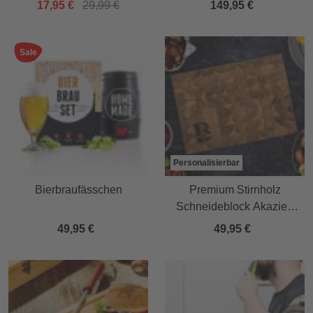
17,95 €
29,99 €
149,95 €
Sale
Personalisierbar
Bierbraufässchen
Premium Stirnholz
Schneideblock Akazie -
Initial und Name
49,95 €
49,95 €