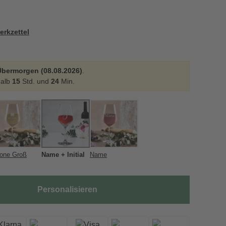
erkzettel
Übermorgen (08.08.2026)
.
halb
15
Std. und
24
Min.
one Groß
Name + Initial
Name
Personalisieren