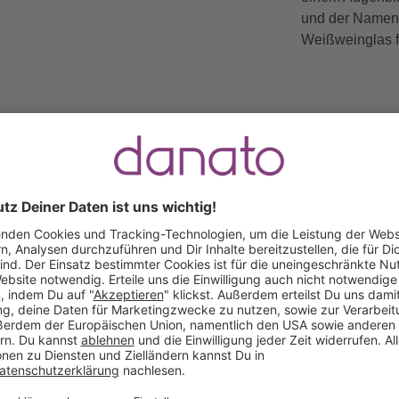
und der Namens
Weißweinglas f
Gratis Versand ab
Kauf auf
Mindestbestellwert
Rechnung
Das sagen unsere Kunden
Keine Bewertungen gefunden. Lass uns wissen, wie