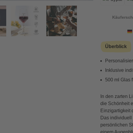
Käufersch
Vorwärts
Überblick
Personalisier
Inklusive in
500 ml Glas 
In den zarten L
die Schönheit 
Einzigartigkeit
Das individuell
persönlichen St
einem Augenblic