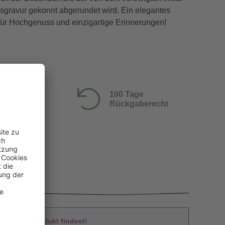
gravur gekonnt abgerundet wird. Ein elegantes
ür Hochgenuss und einzigartige Erinnerungen!
100 Tage
Rückgaberecht
 Du das Produkt findest!