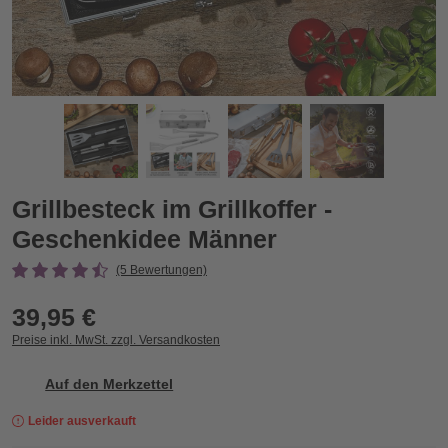
Grillbesteck im Grillkoffer - Geschenkidee Männer
G
Zurück
Vor
Grillbesteck im Grillkoffer -
Geschenkidee Männer
(5 Bewertungen)
39,95 €
Preise inkl. MwSt. zzgl. Versandkosten
Auf den Merkzettel
Leider ausverkauft