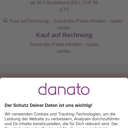
ab 50 € Bestellwert (DE), CHF 99
(CH)
Kauf auf Rechnung
Zuerst das Paket erhalten – später
zahlen.
Du hast eine Frage?
Ruf an:
+49 (0) 511 51 56 0300
oder
schreib uns eine
E-Mail
.
Käuferschutz inklusive
Kauf auf Rechnung