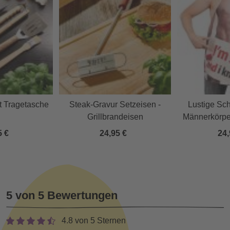
it Tragetasche
Steak-Gravur Setzeisen -
Lustige Sch
Grillbrandeisen
Männerkörper
für 
5 €
24,95 €
24,
5 von 5 Bewertungen
4.8 von 5 Sternen