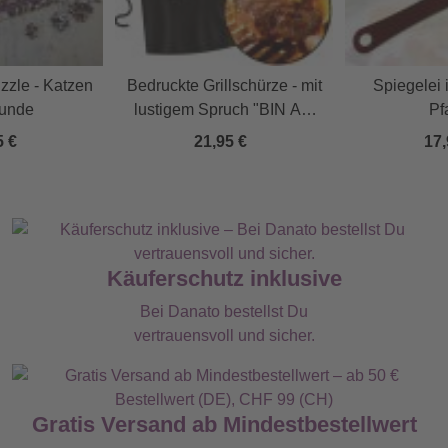
zzle - Katzen
Bedruckte Grillschürze - mit
Spiegelei 
unde
lustigem Spruch "BIN AM
Pf
GRILLEN! KEINE TIPPS!"
5 €
21,95 €
17,
Käuferschutz inklusive
Bei Danato bestellst Du
vertrauensvoll und sicher.
Gratis Versand ab Mindestbestellwert