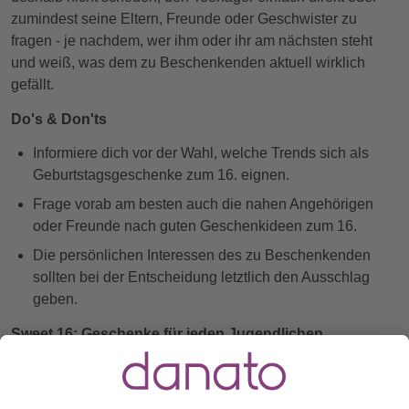
zumindest seine Eltern, Freunde oder Geschwister zu
fragen - je nachdem, wer ihm oder ihr am nächsten steht
und weiß, was dem zu Beschenkenden aktuell wirklich
gefällt.
Do's & Don'ts
Informiere dich vor der Wahl, welche Trends sich als
Geburtstagsgeschenke zum 16. eignen.
Frage vorab am besten auch die nahen Angehörigen
oder Freunde nach guten Geschenkideen zum 16.
Die persönlichen Interessen des zu Beschenkenden
sollten bei der Entscheidung letztlich den Ausschlag
geben.
Sweet 16: Geschenke für jeden Jugendlichen
Der Cliquentyp
Er hat einen großen Freundeskreis und dieser ist ihm