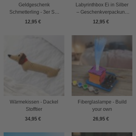
Geldgeschenk
Labyrinthbox Ei in Silber
Schmetterling - 3er Set
– Geschenkverpackung
Geschenkverpackung für
für Geld, Gutscheine &
12,95 €
12,95 €
Geld mit Farbverlauf
kleine Überraschungen
Wärmekissen - Dackel
Fiberglaslampe - Build
Stofftier
your own
34,95 €
26,95 €