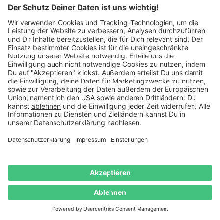
auch besonders wichtig. Als eingeschworene Clique
gibt es praktisch nichts, was nicht gemeinsam
unternommen wird. Ausflüge, Partys und manch ein
Hobby wird geteilt, weshalb man den Cliquentyp auch
fast nie alleine sieht.
Besondere Kennzeichen: Ständig chattet oder telefoniert
er mit seinen Freunden.
Unsere Empfehlung: Um mit seinen Freunden das
wichtige Alter von 16 Jahren zu begehen, ist der
Tischkicker perfekt geeignet. Da kann selbst eine große
Clique zusammen Turniere spielen und feiern. Für die
kulinarische Versorgung bietet sich der platzsparende
Grill an, mit dem das Geburtstagskind seine Gäste mit
reichlich Fleisch oder gegrilltem Gemüse versorgen
kann.
Der Bücherwurm
Der Bücherwurm nutzt seine Freizeit am liebsten dazu,