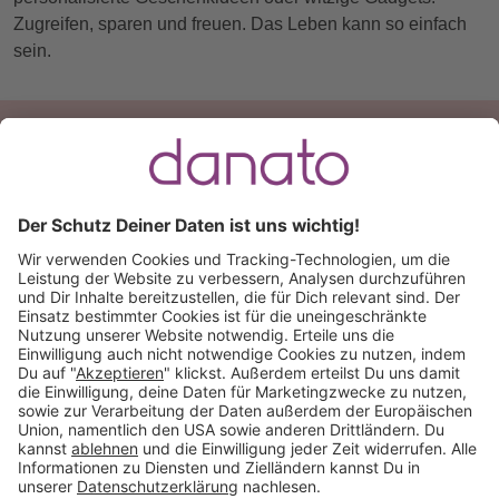
Zugreifen, sparen und freuen. Das Leben kann so einfach
sein.
Du hast eine Frage?
Ruf an:
+49 (0) 511 51 56 0300
oder
schreib uns eine
E-Mail
.
Käuferschutz inklusive
Kauf auf Rechnung
Mitglied im: