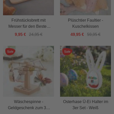
Frühstücksbrett mit
Plüschtier Faultier -
Messer für den Besten
Kuschelkissen
Papa
9,95 €
24,95 €
49,95 €
59,95 €
Sale
Sale
Wäschespinne -
Osterhase Ü-Ei Halter im
Geldgeschenk zum 30.
3er Set - Weiß
Geburtstag