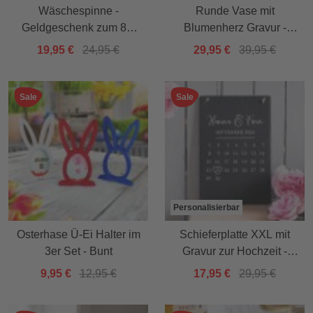
Wäschespinne -
Runde Vase mit
Geldgeschenk zum 80.
Blumenherz Gravur -
Geburtstag
personalisiert für Oma
19,95 €
24,95 €
29,95 €
39,95 €
Sale
Sale
Personalisierbar
Osterhase Ü-Ei Halter im
Schieferplatte XXL mit
3er Set - Bunt
Gravur zur Hochzeit -
Kalender
9,95 €
12,95 €
17,95 €
29,95 €