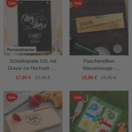
Sale
Sale
Personalisierbar
Schieferplatte XXL mit
Flaschenöffner
Gravur zur Hochzeit - Mr
Wasserwaage -
& Mrs
Handwerker Papa
17,95 €
29,95 €
16,95 €
24,95 €
Sale
Sale