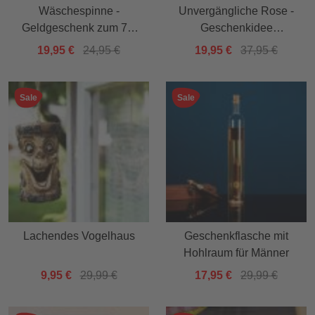
Wäschespinne -
Unvergängliche Rose -
Geldgeschenk zum 70.
Geschenkidee
Geburtstag
Valentinstag
19,95 €
24,95 €
19,95 €
37,95 €
Sale
Sale
Lachendes Vogelhaus
Geschenkflasche mit
Hohlraum für Männer
9,95 €
29,99 €
17,95 €
29,99 €