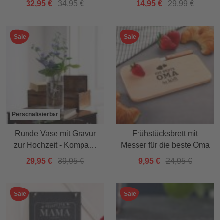
32,95 €
34,95 €
14,95 €
29,99 €
Sale
Sale
Personalisierbar
Runde Vase mit Gravur
Frühstücksbrett mit
zur Hochzeit - Kompass
Messer für die beste Oma
Liebe
29,95 €
39,95 €
9,95 €
24,95 €
Sale
Sale