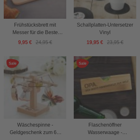
Frühstücksbrett mit
Schallplatten-Untersetzer
Messer für die Beste
Vinyl
Mama
9,95 €
24,95 €
19,95 €
23,95 €
Sale
Sale
Wäschespinne -
Flaschenöffner
Geldgeschenk zum 60.
Wasserwaage -
Geburtstag
Handwerker Opa