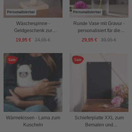
Personalisierbar
Personalisierbar
Wäschespinne -
Runde Vase mit Gravur -
Geldgeschenk zur
personalisiert für die
Jugendweihe
Beste Oma
19,95 €
24,95 €
29,95 €
39,95 €
Sale
Sale
Wärmekissen - Lama zum
Schieferplatte XXL zum
Kuscheln
Bemalen und
Beschreiben