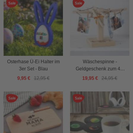
Sale
Sale
Osterhase Ü-Ei Halter im
Wäschespinne -
3er Set - Blau
Geldgeschenk zum 40.
Geburtstag
9,95 €
12,95 €
19,95 €
24,95 €
Sale
Sale