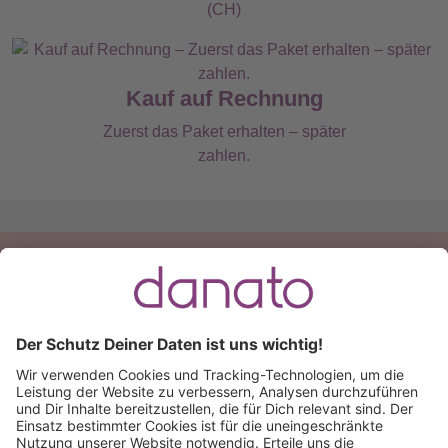
(CH)
Kauf auf Rechnung
Zuerst das Paket erhalten – später
zahlen.
Du hast eine Frage?
Ruf an:
+49 (0) 511 51 56 0300
oder
schreib uns eine
E-Mail
.
Käuferschutz inklusive
Kauf auf Rechnung