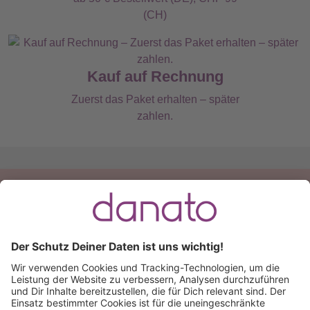
(CH)
Kauf auf Rechnung
Zuerst das Paket erhalten – später
zahlen.
Du hast eine Frage?
Ruf an:
+49 (0) 511 51 56 0300
oder
schreib uns eine
E-Mail
.
Käuferschutz inklusive
Kauf auf Rechnung