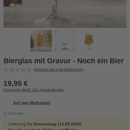
Bierglas mit Gravur - Noch ein Bier
B
Bierglas mit Gravur - Noch ein Bier
(Schreibe die erste Bewertung!)
19,95 €
Preise inkl. MwSt. zzgl. Versandkosten
Auf den Merkzettel
Auf Lager
Lieferung bis
Donnerstag (13.08.2026)
.