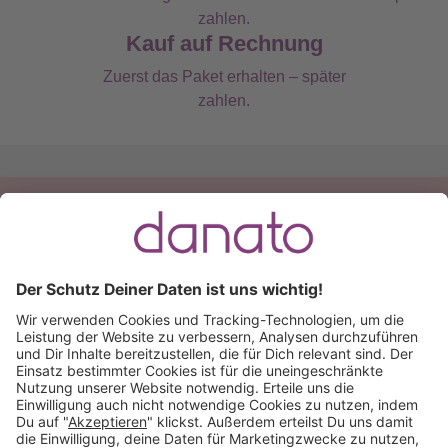
Kauf auf Rechnung
Zuerst das Paket erhalten – später
zahlen.
Du hast eine Frage?
Ruf an:
+49 (0) 511 51 56 0300
oder
schreib uns eine
E-Mail
.
Käuferschutz inklusive
Kauf auf Rechnung