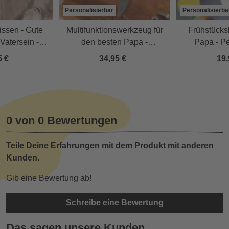
Personalisierbar
Personalisierba
issen - Gute
Multifunktionswerkzeug für
Frühstücksb
Vatersein -
den besten Papa -
Papa - Pe
lisiert
Personalisiert
5 €
34,95 €
19,
0 von 0 Bewertungen
Teile Deine Erfahrungen mit dem Produkt mit anderen
Kunden.
Gib eine Bewertung ab!
Schreibe eine Bewertung
Das sagen unsere Kunden