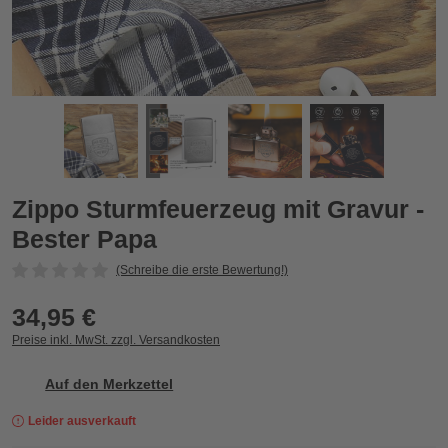
Zippo Sturmfeuerzeug mit Gravur - Bester Papa
Z
Zurück
Vor
Zippo Sturmfeuerzeug mit Gravur -
Bester Papa
(Schreibe die erste Bewertung!)
34,95 €
Preise inkl. MwSt. zzgl. Versandkosten
Auf den Merkzettel
Leider ausverkauft