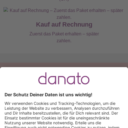
Kauf auf Rechnung
Zuerst das Paket erhalten – später
zahlen.
Du hast eine Frage?
Ruf an:
+49 (0) 511 51 56 0300
oder
schreib uns eine
E-Mail
.
Käuferschutz inklusive
Kauf auf Rechnung