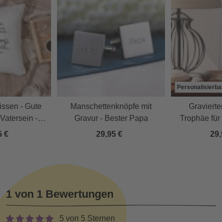
Personalisierba
issen - Gute
Manschettenknöpfe mit
Gravierte
Vatersein -
Gravur - Bester Papa
Trophäe für 
lisiert
P
5 €
29,95 €
29,
1 von 1 Bewertungen
5 von 5 Sternen