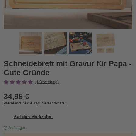
Schneidebrett mit Gravur für Papa - Gute Gründe
S
Zurück
Vor
Schneidebrett mit Gravur für Papa -
Gute Gründe
(1 Bewertung)
34,95 €
Preise inkl. MwSt. zzgl. Versandkosten
Auf den Merkzettel
Auf Lager