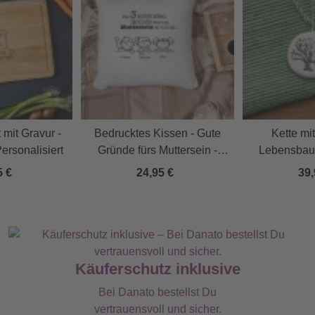
 mit Gravur -
Bedrucktes Kissen - Gute
Kette mi
ersonalisiert
Gründe fürs Muttersein -
Lebensbaum
Personalisiert
Namen 
5 €
24,95 €
39,
Käuferschutz inklusive
Bei Danato bestellst Du
vertrauensvoll und sicher.