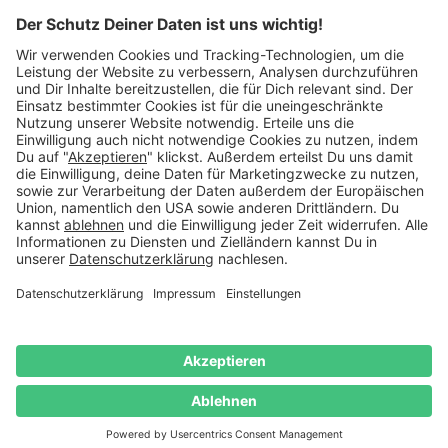
schreib uns eine
E-Mail
.
Käuferschutz inklusive
Kauf auf Rechnung
Mitglied im:
Deutschland
Impressum
Datenschutz
Widerrufsrecht
AGB
Vertrag
widerrufen
© 2026 Danato. Alle Rechte vorbehalten.