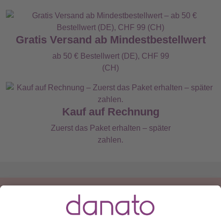
Gratis Versand ab Mindestbestellwert
ab 50 € Bestellwert (DE), CHF 99
(CH)
Kauf auf Rechnung
Zuerst das Paket erhalten – später
zahlen.
Du hast eine Frage?
Ruf an:
+49 (0) 511 51 56 0300
oder