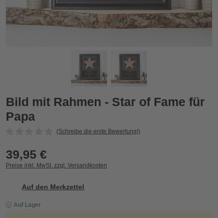
Bild mit Rahmen - Star of Fame für Papa
B
Bild mit Rahmen - Star of Fame für
Papa
(Schreibe die erste Bewertung!)
39,95 €
Preise inkl. MwSt. zzgl. Versandkosten
Auf den Merkzettel
Auf Lager