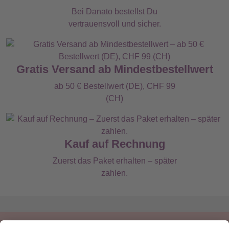
Bei Danato bestellst Du
vertrauensvoll und sicher.
Gratis Versand ab Mindestbestellwert
ab 50 € Bestellwert (DE), CHF 99
(CH)
Kauf auf Rechnung
Zuerst das Paket erhalten – später
zahlen.