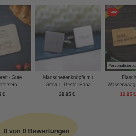
Sale
Personalisierba
rett - Gute
Manschettenknöpfe mit
Flasch
atersein -
Gravur - Bester Papa
Wasserwaage
lisiert
Papa - pe
5 €
29,95 €
16,95 
0 von 0 Bewertungen