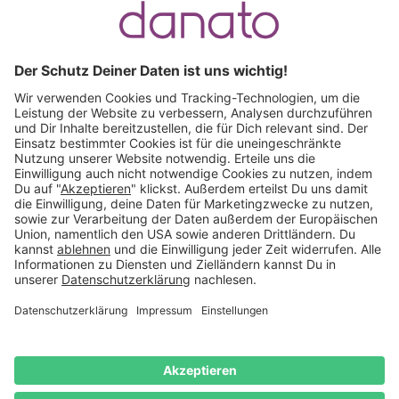
Du hast eine Frage?
Ruf an:
+49 (0) 511 51 56 0300
oder
schreib uns eine
E-Mail
.
Käuferschutz inklusive
Kauf auf Rechnung
Mitglied im:
Deutschland
Impressum
Datenschutz
Widerrufsrecht
AGB
Vertrag
widerrufen