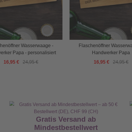
chenöffner Wasserwaage -
Flaschenöffner Wasserwa
rker Papa - personalisiert
Handwerker Papa
16,95 €
24,95 €
16,95 €
24,95 €
Gratis Versand ab
Mindestbestellwert