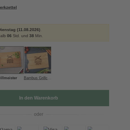
erkzettel
ienstag (11.08.2026)
.
halb
06
Std. und
38
Min.
illmeister
Bambus Grillchef
In den Warenkorb
oder