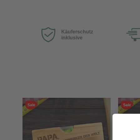
Käuferschutz
inklusive
Sale
Sale