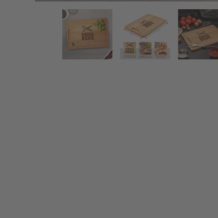
Schneidebrett mit Gravur Grillmeister - Grillbrett für 
Zurück