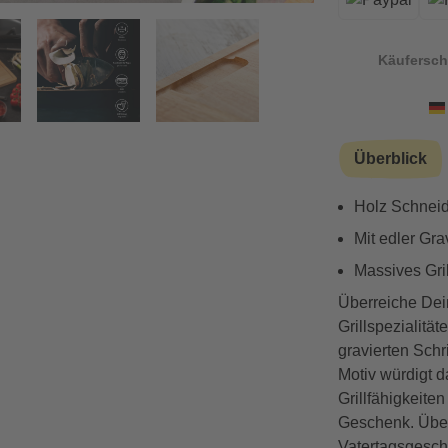
Papa
Käufersch
Vorwärts
Überblick
Holz Schneid
Mit edler Gra
Massives Grill
Überreiche Dei
Grillspezialitä
gravierten Schr
Motiv würdigt da
Grillfähigkeite
Geschenk. Über
Vatertagsgesch