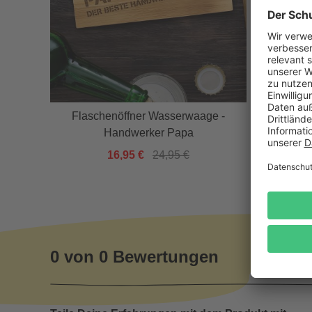
Personali
it
Flaschenöffner Wasserwaage -
Flas
Handwerker Papa
Handwe
16,95 €
24,95 €
0 von 0 Bewertungen