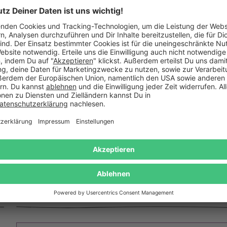
sierbar
Personalisierbar
chenöffner Wasserwaage -
Longdrinkglas mit Gravur -
rker Papa - personalisiert
Papa - personalisier
16,95 €
24,95 €
19,95 €
Das sagen unsere Kunden