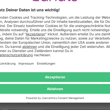
sierbar
 mit individueller Gravur und
Frühstücksbrett mit Gravur - 
zen im Stiel - Beste Oma
Definition Oma & Op
19,95 €
34,95 €
Das sagen unsere Kunden