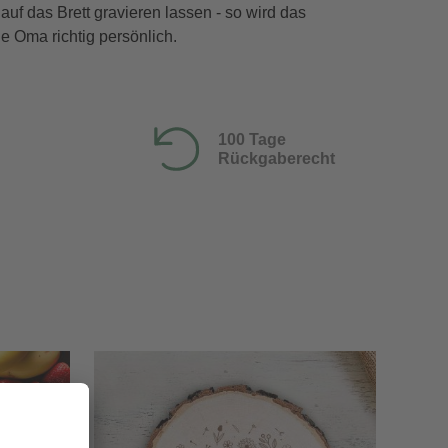
f das Brett gravieren lassen - so wird das
e Oma richtig persönlich.
100 Tage
Rückgaberecht