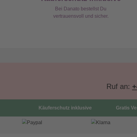
Bei Danato bestellst Du
vertrauensvoll und sicher.
Ruf an:
+
Käuferschutz inklusive
Gratis V