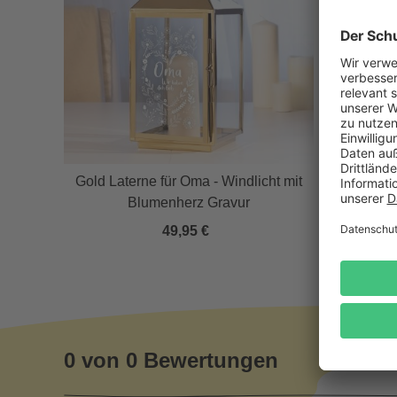
Personali
 Oma
Gold Laterne für Oma - Windlicht mit
Sektglas
Blumenherz Gravur
Her
49,95 €
0 von 0 Bewertungen