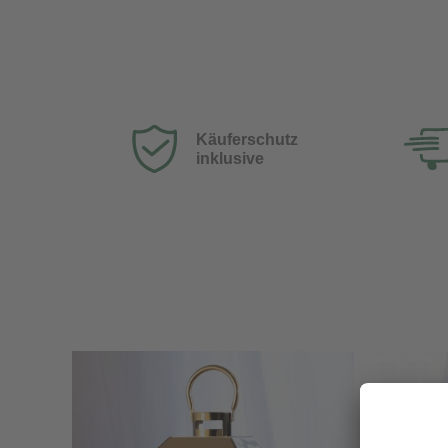
Käuferschutz
inklusive