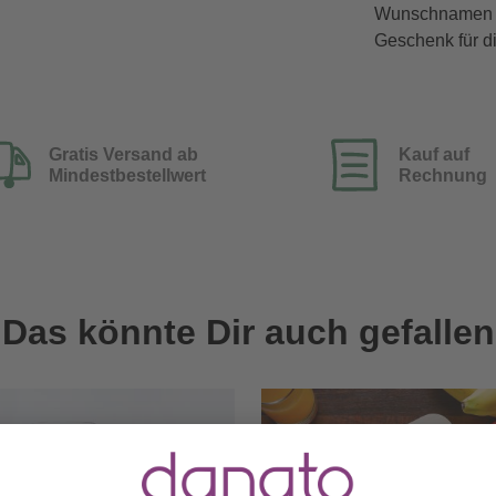
Wunschnamen au
Geschenk für di
Gratis Versand ab
Kauf auf
Mindestbestellwert
Rechnung
Das könnte Dir auch gefallen