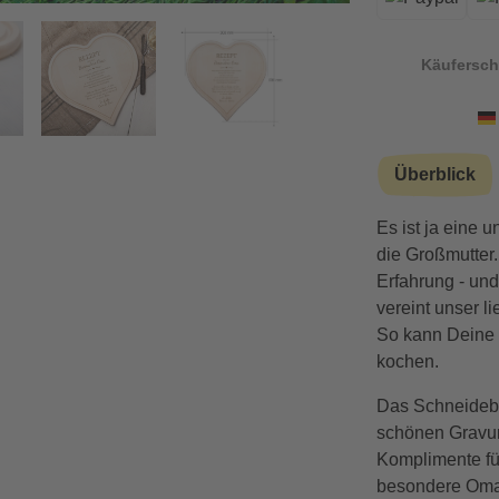
iert
Käufersch
Überblick
Es ist ja eine 
die Großmutter.
Erfahrung - un
vereint unser l
So kann Deine 
kochen.
Das Schneidebre
schönen Gravur 
Komplimente fü
besondere Oma.