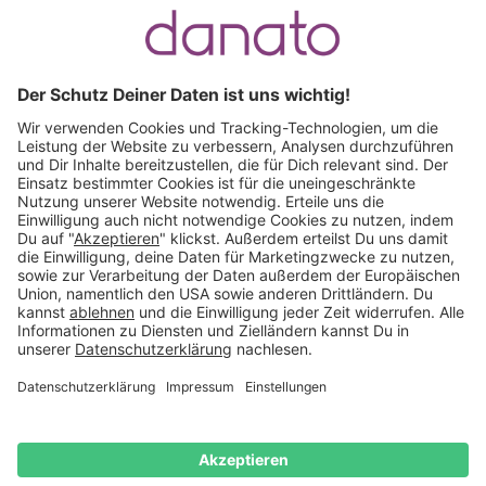
Du hast eine Frage?
Ruf an:
+49 (0) 511 51 56 0300
oder
schreib uns eine
E-Mail
.
Käuferschutz inklusive
Kauf auf Rechnung
Mitglied im:
Deutschland
Impressum
Datenschutz
Widerrufsrecht
AGB
Vertrag