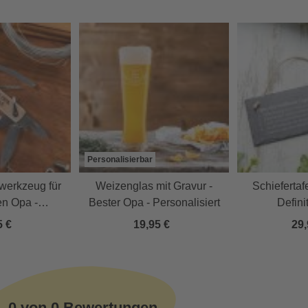
Personalisierbar
swerkzeug für
Weizenglas mit Gravur -
Schiefertafe
en Opa -
Bester Opa - Personalisiert
Defini
lisiert
5 €
19,95 €
29,
0 von 0 Bewertungen