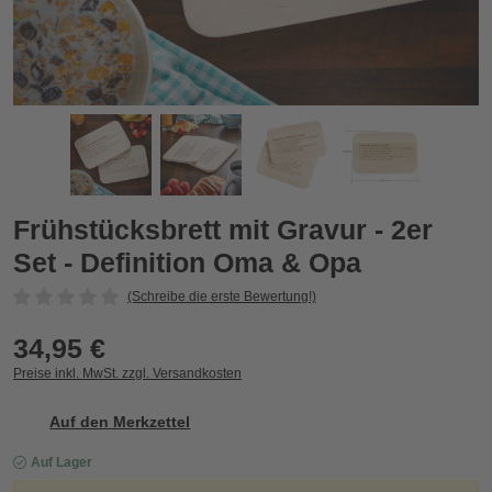
a
Frühstücksbrett mit Gravur - 2er Set - Definition Oma & Opa
F
Frühstücksbrett mit Gravur - 2er
Set - Definition Oma & Opa
(Schreibe die erste Bewertung!)
34,95 €
Preise inkl. MwSt. zzgl. Versandkosten
Auf den Merkzettel
Auf Lager