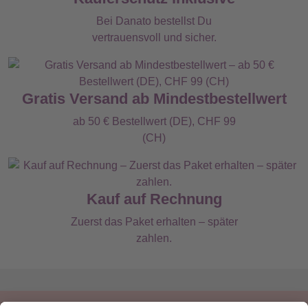
Bei Danato bestellst Du
vertrauensvoll und sicher.
Gratis Versand ab Mindestbestellwert
ab 50 € Bestellwert (DE), CHF 99
(CH)
Kauf auf Rechnung
Zuerst das Paket erhalten – später
zahlen.