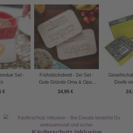
ondue Set -
Frühstücksbrett - 2er Set -
Gesellschaf
rz
Gute Gründe Oma & Opa -
Doofe e
Personalisiert
5 €
34,95 €
24,
Käuferschutz inklusive