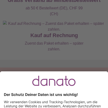
Gratis Versand ab Mindestbestellwert
ab 50 € Bestellwert (DE), CHF 99
(CH)
Kauf auf Rechnung
Zuerst das Paket erhalten – später
zahlen.
Du hast eine Frage?
Ruf an:
+49 (0) 511 51 56 0300
oder
schreib uns eine
E-Mail
.