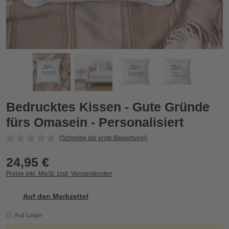
siert
Bedrucktes Kissen - Gute Gründe fürs Omasein - Personalisie
B
Zurück
Vor
Bedrucktes Kissen - Gute Gründe
fürs Omasein - Personalisiert
(Schreibe die erste Bewertung!)
24,95 €
Preise inkl. MwSt. zzgl. Versandkosten
Auf den Merkzettel
Auf Lager