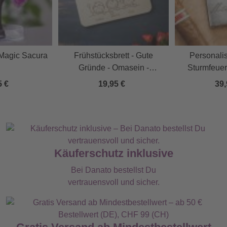
Magic Sacura
Frühstücksbrett - Gute
Personalis
Gründe - Omasein -
Sturmfeue
Personalisiert
Ku
5 €
19,95 €
39,
Käuferschutz inklusive
Bei Danato bestellst Du
vertrauensvoll und sicher.