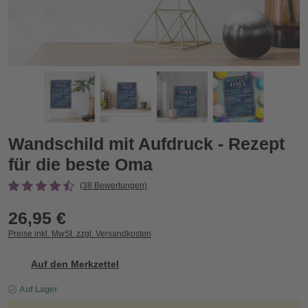
Wandschild mit Aufdruck - Rezept für die beste Oma
W
Zurück
Vor
Wandschild mit Aufdruck - Rezept
für die beste Oma
(38 Bewertungen)
26,95 €
Preise inkl. MwSt. zzgl. Versandkosten
Auf den Merkzettel
Auf Lager