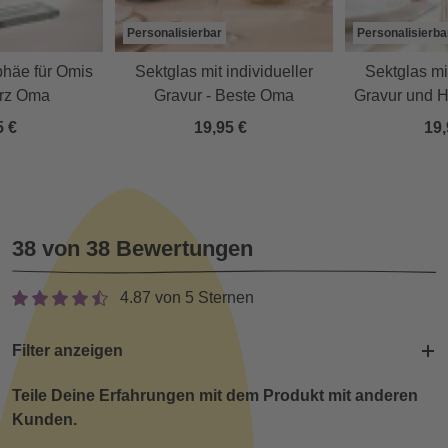
Personalisierbar
Personalisierba
phäe für Omis
Sektglas mit individueller
Sektglas mit
erz Oma
Gravur - Beste Oma
Gravur und He
Bes
5 €
19,95 €
19,
38 von 38 Bewertungen
4.87 von 5 Sternen
Filter anzeigen
Teile Deine Erfahrungen mit dem Produkt mit anderen
Kunden.