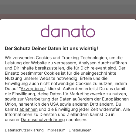
Du hast eine Frage?
Ruf an:
+49 (0) 511 51 56 0300
oder
schreib uns eine
E-Mail
.
Käuferschutz inklusive
Kauf auf Rechnung
Mitglied im:
Deutschland