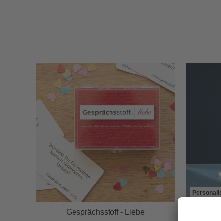
Personali
rz
Gesprächsstoff - Liebe
Gravier