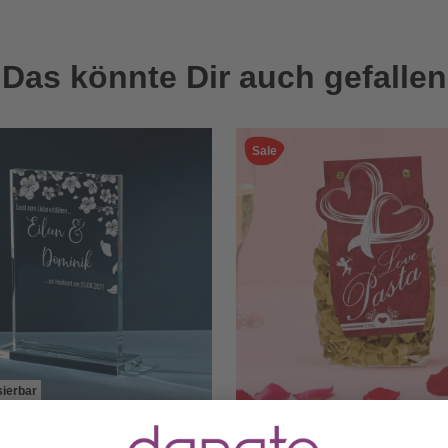
Das könnte Dir auch gefallen
Sale
sierbar
ter Glaspokal zur Hochzeit -
Nudeln in Herzform - Lovel