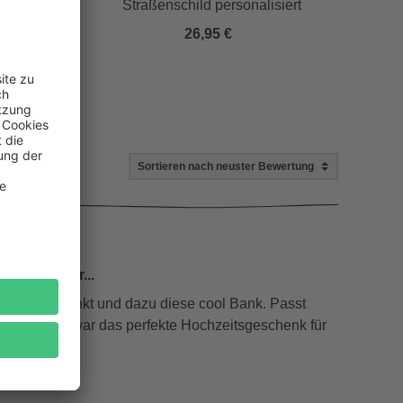
Straßenschild personalisiert
26,95 €
ombinierbar...
Korn verschenkt und dazu diese cool Bank. Passt
t und schon war das perfekte Hochzeitsgeschenk für