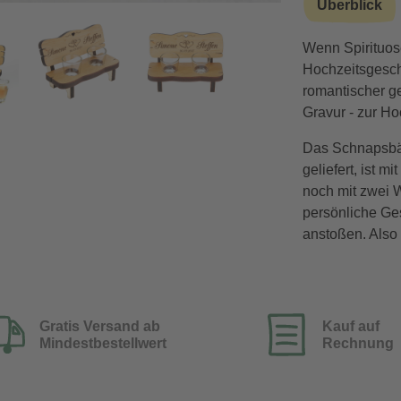
Überblick
rt
Wenn Spirituos
Hochzeitsgesch
romantischer g
Gravur - zur Hoc
Das Schnapsbän
geliefert, ist 
noch mit zwei 
persönliche Ges
anstoßen. Also
Gratis Versand ab
Kauf auf
Mindestbestellwert
Rechnung