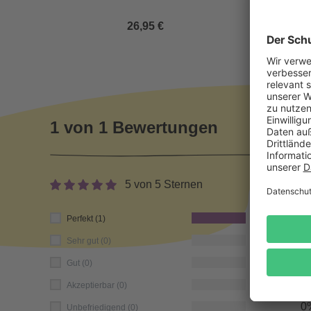
26,95 €
1 von 1 Bewertungen
5 von 5 Sternen
100
Perfekt (1)
0
Sehr gut (0)
0
Gut (0)
0
Akzeptierbar (0)
0
Unbefriedigend (0)