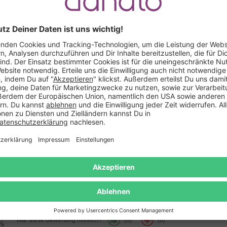
Blühende Liebe
29,95 €
14,95 €
19,95 €
Das sagen unsere Kunden
Verifizierter Kauf (Shop)
Paul
schrieb am 02.07.2022
Trinkfreudiges Geschenk, gut mit Korn k
%
Korn hat ja sein Revival gerade. Habe eine edle Flasche 
%
perfekt! Noch nen Schein unter der Bank versteckt verkleb
%
das trinkfeste Paar vorbereitet. NICE! Idee kam super an.
%
War diese Bewertung hilfreich?
(0)
(0)
%