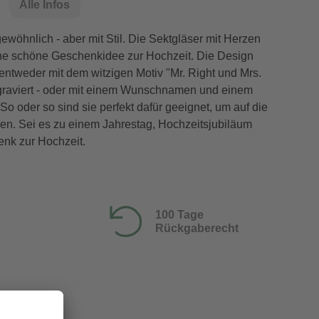
Alle Infos
gewöhnlich - aber mit Stil. Die Sektgläser mit Herzen
eine schöne Geschenkidee zur Hochzeit. Die Design
entweder mit dem witzigen Motiv "Mr. Right und Mrs.
graviert - oder mit einem Wunschnamen und einem
 oder so sind sie perfekt dafür geeignet, um auf die
en. Sei es zu einem Jahrestag, Hochzeitsjubiläum
enk zur Hochzeit.
100 Tage
Rückgaberecht