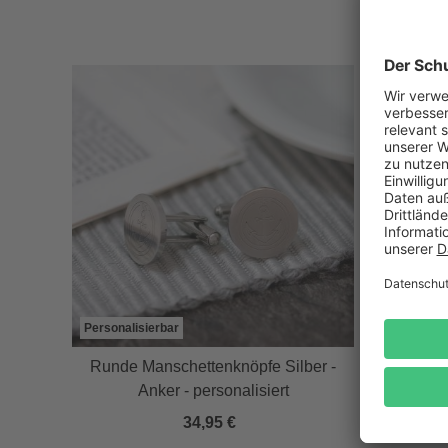
Personalisierbar
Personali
mit
Runde Manschettenknöpfe Silber -
Herzkris
Anker - personalisiert
34,95 €