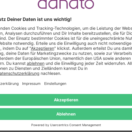
Das könnte Dir auch gefallen
sierbar
Personalisierbar
tall mit Gravur zur Hochzeit -
Magische Geschenkbox mit 
Personalisiert
Heiratsantrag - dunkles
30,99 €
27,99 €