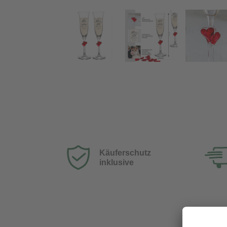
Sektgläser mit Herzen im Stiel - Mr & Mrs
Zurück
Käuferschutz
inklusive