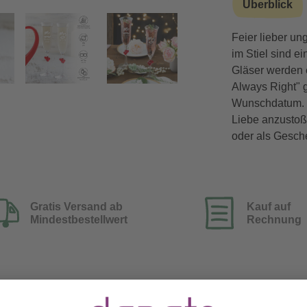
Überblick
Feier lieber un
Vorwärts
im Stiel sind 
Gläser werden 
Always Right" 
Wunschdatum. So
Liebe anzustoß
oder als Gesch
Gratis Versand ab
Kauf auf
Mindestbestellwert
Rechnung