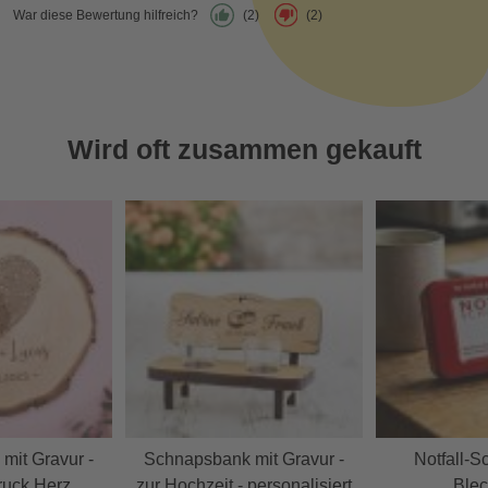
War diese Bewertung hilfreich?
(2)
(2)
Wird oft zusammen gekauft
mit Gravur -
Schnapsbank mit Gravur -
Notfall-S
ruck Herz
zur Hochzeit - personalisiert
Ble