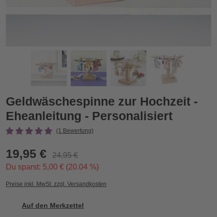
isiert
Geldwäschespinne zur Hochzeit - Eheanleitung - Personalisie
G
Zurück
Vor
Geldwäschespinne zur Hochzeit -
Eheanleitung - Personalisiert
(1 Bewertung)
19,95 €
24,95 €
Du sparst: 5,00 € (20.04 %)
Preise inkl. MwSt. zzgl. Versandkosten
Auf den Merkzettel