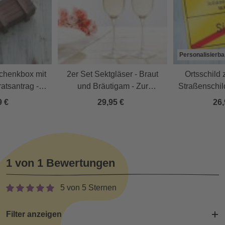
Personalisierba
chenkbox mit
2er Set Sektgläser - Braut
Ortsschild 
ratsantrag -
und Bräutigam - Zur
Straßenschild
s Holz
Hochzeit
9 €
29,95 €
26,
1 von 1 Bewertungen
5 von 5 Sternen
Filter anzeigen