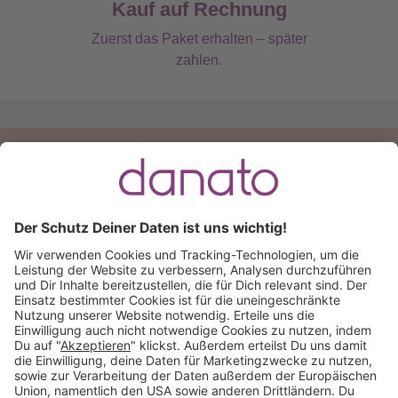
Kauf auf Rechnung
Zuerst das Paket erhalten – später
zahlen.
Du hast eine Frage?
Ruf an:
+49 (0) 511 51 56 0300
oder
schreib uns eine
E-Mail
.
Käuferschutz inklusive
Kauf auf Rechnung