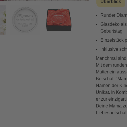
Überblick
 lieb
Runder Diama
Vorwärts
Glasdeko als
Geburtstag
Einzelstück 
Inklusive sc
Manchmal sind e
Mit dem runden
Mutter ein auss
Botschaft "Mama
Namen der Kind
Unikat. In Kom
er zur einziga
Deine Mama zu
Liebesbotschaf