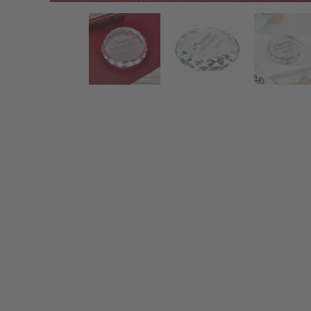
Runder Kristall mit Gravur für Mama - Wir haben Dich
Zurück