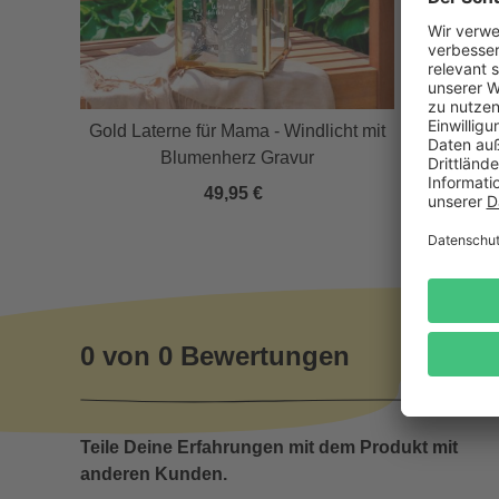
Personali
in -
Gold Laterne für Mama - Windlicht mit
Weißwe
Blumenherz Gravur
49,95 €
0 von 0 Bewertungen
Teile Deine Erfahrungen mit dem Produkt mit
anderen Kunden.