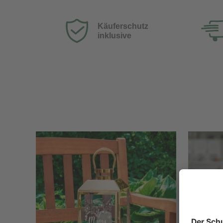
Käuferschutz
inklusive