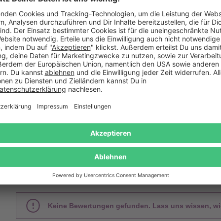
sierbar
inglas mit Gravur - Beste
Bonbonglas mit Gravur für
Mama - personalisiert
Blumenherz
19,95 €
29,95 €
Das sagen unsere Kunden
Keine Bewertungen gefunden. Lass uns wissen, wie