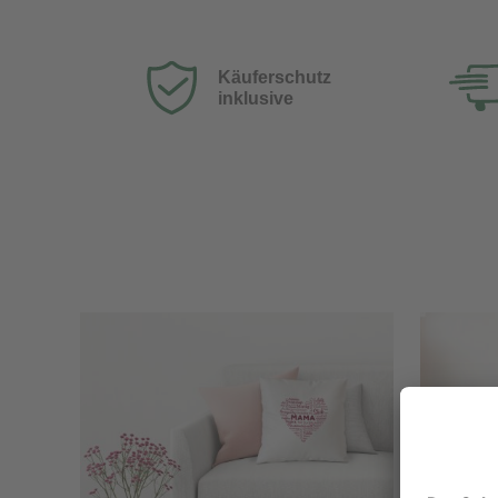
Käuferschutz
inklusive