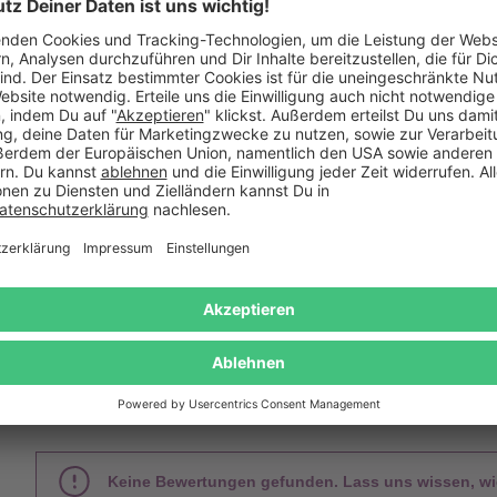
ld mit Aufdruck - Rezept für
Raumbefeuchter mit Aroma 
die beste Mama
und Farbwechsel
26,95 €
49,95 €
Das sagen unsere Kunden
Keine Bewertungen gefunden. Lass uns wissen, wie