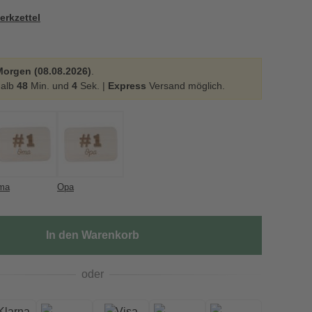
erkzettel
Morgen (08.08.2026)
.
halb
48
Min. und
3
Sek. |
Express
Versand möglich.
ma
Opa
In den Warenkorb
oder