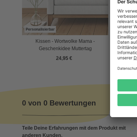
Personalisierbar
a -
Kissen - Wortwolke Mama -
Wandschi
Geschenkidee Muttertag
24,95 €
0 von 0 Bewertungen
Teile Deine Erfahrungen mit dem Produkt mit
anderen Kunden.