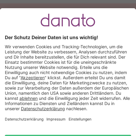
Du hast eine Frage?
Ruf an:
+49 (0) 511 51 56 0300
oder
schreib uns eine
E-Mail
.
Käuferschutz inklusive
Kauf auf Rechnung
Mitglied im:
Deutschland