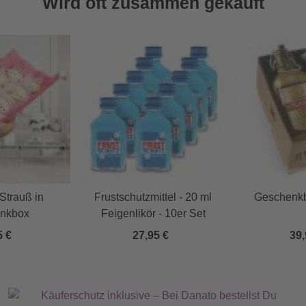
Wird oft zusammen gekauft
 Strauß in
Frustschutzmittel - 20 ml
Geschenkb
nkbox
Feigenlikör - 10er Set
5 €
27,95 €
39,