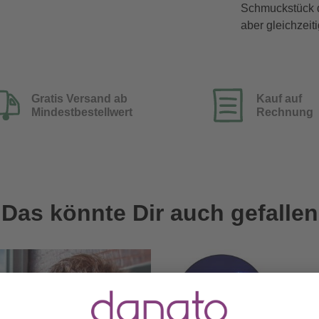
Schmuckstück da
aber gleichzei
Gratis Versand ab
Kauf auf
Mindestbestellwert
Rechnung
Das könnte Dir auch gefallen