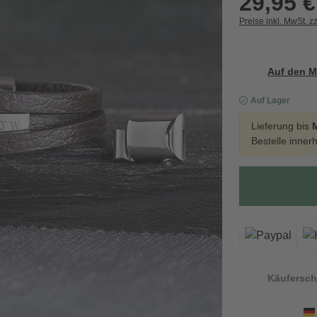
29,95 €
Preise inkl. MwSt. z
Auf den M
Auf Lager
Lieferung bis
Bestelle inner
Käufersch