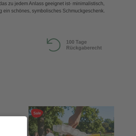
s zu jedem Anlass geeignet ist- minimalistisch,
tig ein schönes, symbolisches Schmuckgeschenk.
100 Tage
Rückgaberecht
Sale