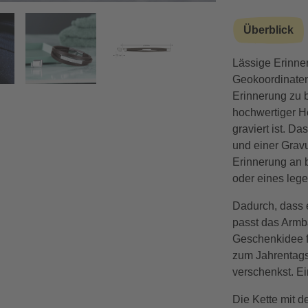
mit Geokoordinaten
Überblick
Lässige Erinne
Geokoordinaten i
Erinnerung zu 
hochwertiger H
graviert ist. D
und einer Gravu
Erinnerung an 
oder eines leg
Dadurch, dass e
passt das Armba
Geschenkidee f
zum Jahrentags
verschenkst. E
Die Kette mit d