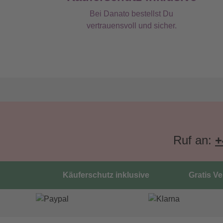
Bei Danato bestellst Du
vertrauensvoll und sicher.
Ruf an:
+
Käuferschutz inklusive
Gratis V