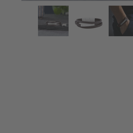
Herrenarmband mit Gravur - braunes Lederarmband 