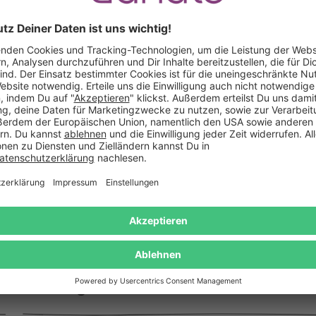
Hirn Stressball
LED Shotgläser - Dom
18,95 €
44,95 €
Das sagen unsere Kunden