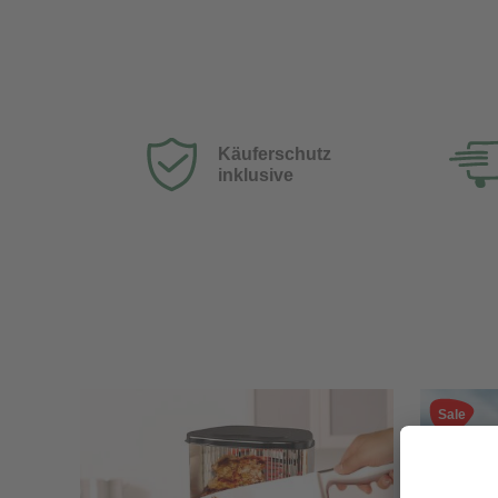
Käuferschutz
inklusive
Sale