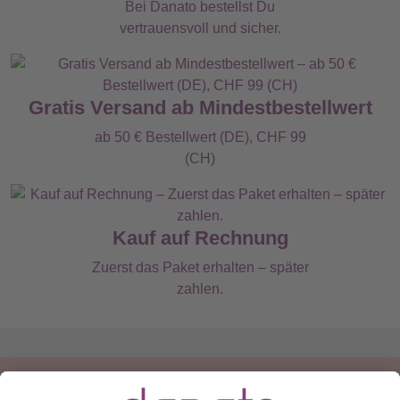
Bei Danato bestellst Du
vertrauensvoll und sicher.
Gratis Versand ab Mindestbestellwert
ab 50 € Bestellwert (DE), CHF 99
(CH)
Kauf auf Rechnung
Zuerst das Paket erhalten – später
zahlen.
Du hast eine Frage?