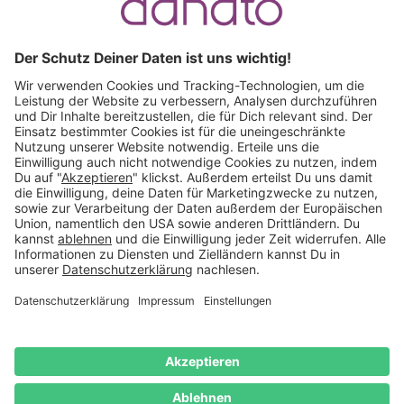
Ruf an:
+49 (0) 511 51 56 0300
oder
schreib uns eine
E-Mail
.
Käuferschutz inklusive
Kauf auf Rechnung
Mitglied im:
Deutschland
Impressum
Datenschutz
Widerrufsrecht
AGB
Vertrag
widerrufen