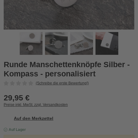
rt
Runde Manschettenknöpfe Silber - Kompass - personalisiert
R
Zurück
Vor
Runde Manschettenknöpfe Silber -
Kompass - personalisiert
(Schreibe die erste Bewertung!)
29,95 €
Preise inkl. MwSt. zzgl. Versandkosten
Auf den Merkzettel
Auf Lager