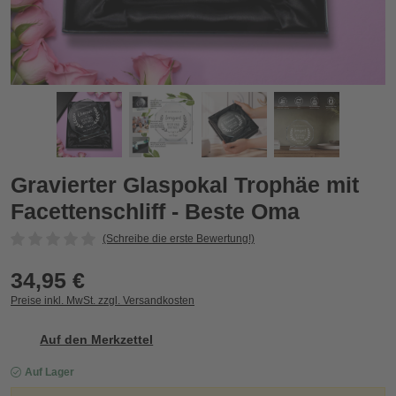
Oma
Gravierter Glaspokal Trophäe mit Facettenschliff - Beste Oma
G
Zurück
Vor
Gravierter Glaspokal Trophäe mit
Facettenschliff - Beste Oma
(Schreibe die erste Bewertung!)
34,95 €
Preise inkl. MwSt. zzgl. Versandkosten
Auf den Merkzettel
Auf Lager