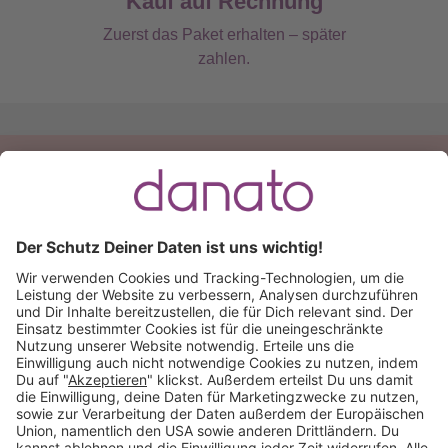
Kauf auf Rechnung
Zuerst das Paket erhalten – später
zahlen.
Du hast eine Frage?
Ruf an:
+49 (0) 511 51 56 0300
oder
schreib uns eine
E-Mail
.
Käuferschutz inklusive
Kauf auf Rechnung