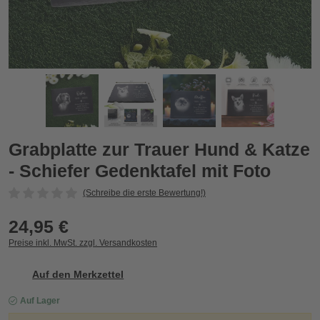
 mit Foto
Grabplatte zur Trauer Hund & Katze - Schiefer Gedenktafel mi
G
Zurück
Vor
Grabplatte zur Trauer Hund & Katze
- Schiefer Gedenktafel mit Foto
(Schreibe die erste Bewertung!)
24,95 €
Preise inkl. MwSt. zzgl. Versandkosten
Auf den Merkzettel
Auf Lager