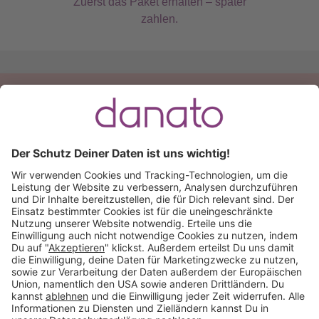
Zuerst das Paket erhalten – später
zahlen.
Du hast eine Frage?
Ruf an:
+49 (0) 511 51 56 0300
oder
schreib uns eine
E-Mail
.
Käuferschutz inklusive
Kauf auf Rechnung
Mitglied im: