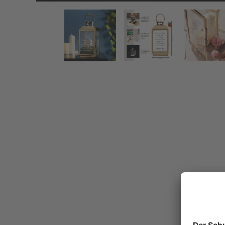
Gold Laterne mit Gravur - Trauerspruch
Zurück