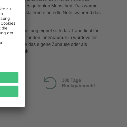
terbedatum des geliebten Menschen. Das warme
er Erinnerungslaterne eine edle Note, während das
st spendet.
rfeste Verarbeitung eignet sich das Trauerlicht für
ch wie auch für den Innenraum. Ein würdevoller
Abschied – für das eigene Zuhause oder als
rauergeschenk.
100 Tage
Rückgaberecht