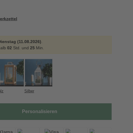
erkzettel
ienstag (11.08.2026)
.
halb
02
Std. und
25
Min.
lz
Silber
Personalisieren