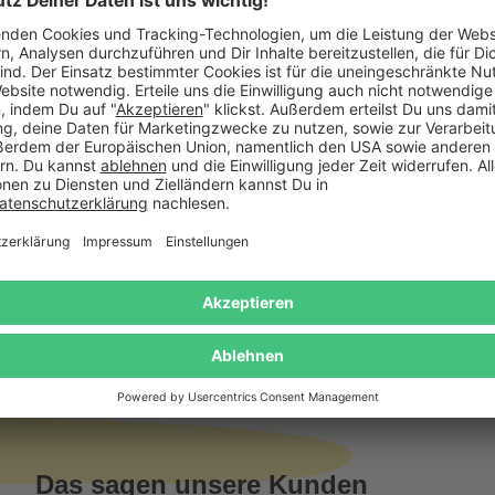
Geburts- und S
Gold verleiht d
sanfte Licht Tro
Durch die wette
den Außenberei
Lichtgruß zum 
mitfühlendes T
Gratis Versand ab
Kauf auf
Mindestbestellwert
Rechnung
Das sagen unsere Kunden