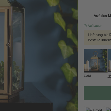
Auf den M
Auf Lager
Lieferung bis
D
Bestelle inner
Gold
Ho