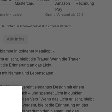
utz inklusive
Gratis Versand ab 50 €
Deutscher Geschenkespezialist • Schneller Versand
Alle Infos
blampe in goldener Metalloptik
t erlischt, bleibt die Trauer. Wenn die Trauer
bt die Erinnerung an das Licht.
rt mit Namen und Lebensdaten
Grablaterne vereint elegantes Design mit einem
chiedsspruch – und spendet Licht in dunklen
ravur trägt den Vers "Wenn das Licht erlischt, bleibt
n die Trauer vergeht, bleibt die Erinnerung an das
raner Schrift, ergänzt durch den Namen und das