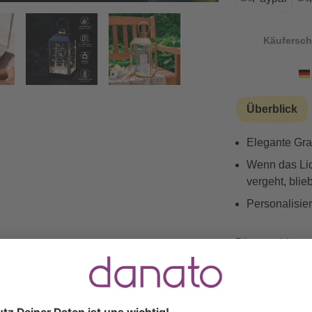
Käufersch
Vorwärts
Überblick
Elegante Gra
Wenn das Lich
vergeht, blie
Personalisie
Diese goldene 
bewegenden Abs
Momenten. Die G
die Trauer. Wen
Licht" in filig