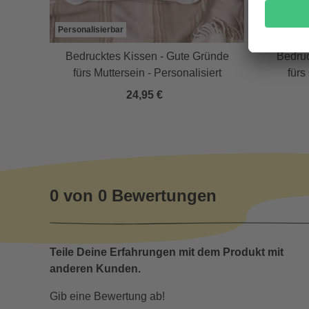
Personalisierbar
Personali
aunes
Bedrucktes Kissen - Gute Gründe
Bedruc
aten
fürs Muttersein - Personalisiert
fürs
24,95 €
0 von 0 Bewertungen
Teile Deine Erfahrungen mit dem Produkt mit
anderen Kunden.
Gib eine Bewertung ab!