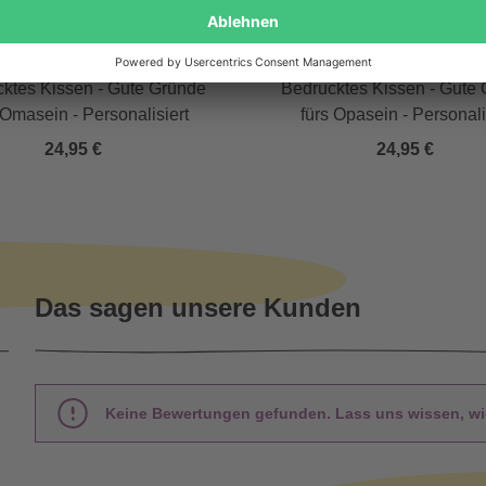
sierbar
Personalisierbar
ktes Kissen - Gute Gründe
Bedrucktes Kissen - Gute
 Omasein - Personalisiert
fürs Opasein - Personali
24,95 €
24,95 €
Das sagen unsere Kunden
Keine Bewertungen gefunden. Lass uns wissen, wie