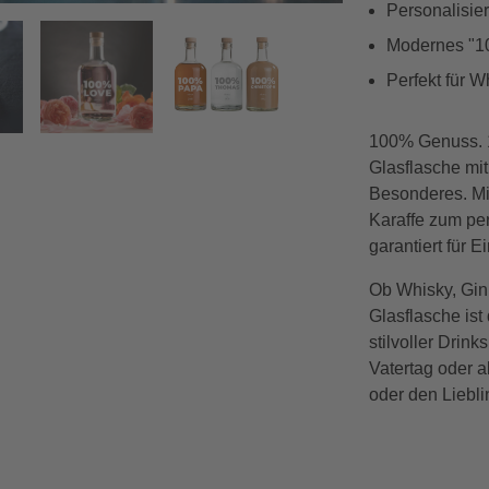
Personalisie
Modernes "10
Vorwärts
Perfekt für W
100% Genuss. 
Glasflasche mit
Besonderes. M
Karaffe zum per
garantiert für 
Ob Whisky, Gin
Glasflasche is
stilvoller Drin
Vatertag oder a
oder den Liebl