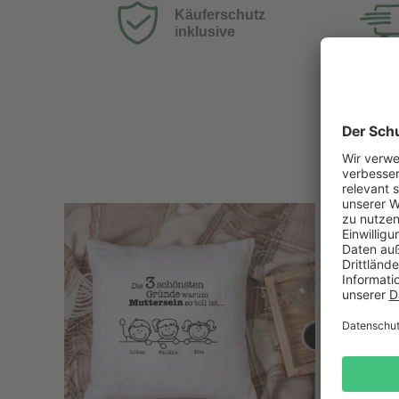
Käuferschutz
inklusive