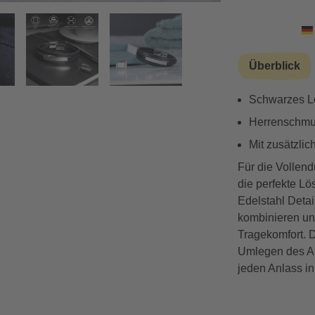
Überblick
Schwarzes L
Herrenschmu
Mit zusätzli
Für die Vollen
die perfekte L
Edelstahl Detai
kombinieren und
Tragekomfort. 
Umlegen des Ar
jeden Anlass in