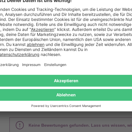
box Bier Weltreise 12-teilig
Bierbraufässchen
49,95 €
49,95 €
Das sagen unsere Kunden
Keine Bewertungen gefunden. Lass uns wissen, wie