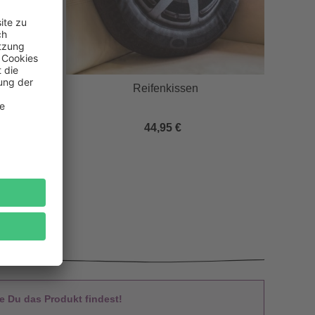
Reifenkissen
44,95 €
 Du das Produkt findest!