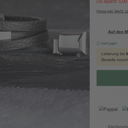
Du sparst: 5,00
Preise inkl. MwSt. z
Auf den M
Auf Lager
Lieferung bis
Bestelle inner
Käufersch