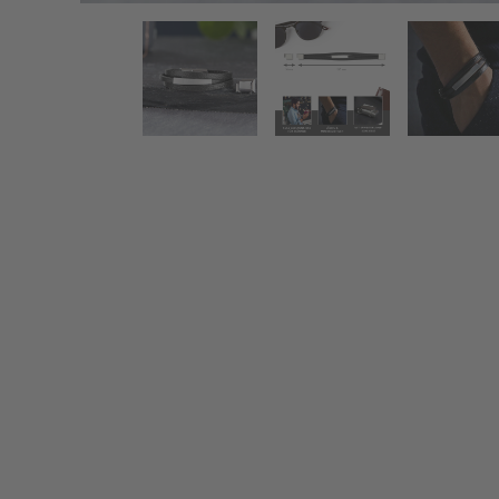
Herrenarmband - Schwarzes Lederarmband