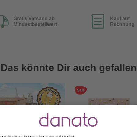
Gratis Versand ab
Kauf auf
Mindestbestellwert
Rechnung
Das könnte Dir auch gefallen
Sale