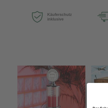
Käuferschutz
inklusive