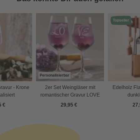
Topseller
Personalisierbar
ravur - Krone
2er Set Weingläser mit
Edelholz Fl
alisiert
romantischer Gravur LOVE
dunkl
5 €
29,95 €
27,