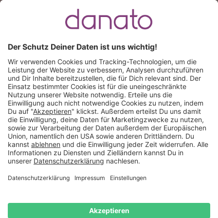
Du hast eine Frage?
Ruf an:
+49 (0) 511 51 56 0300
oder
schreib uns eine
E-Mail
.
Käuferschutz inklusive
Kauf auf Rechnung
Mitglied im:
Deutschland
Impressum
Datenschutz
Widerrufsrecht
AGB
Vertrag