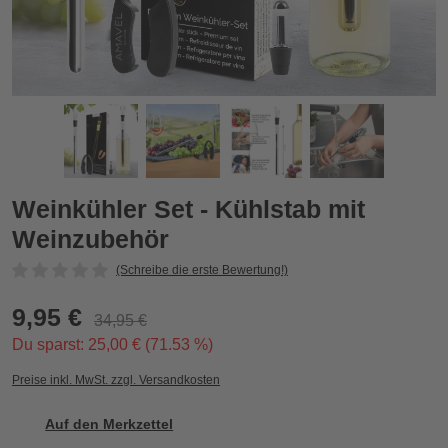
Weinkühler Set - Kühlstab mit Weinzubehör
W
Zurück
Vor
Weinkühler Set - Kühlstab mit
Weinzubehör
(Schreibe die erste Bewertung!)
9,95 €
34,95 €
Du sparst: 25,00 € (71.53 %)
Preise inkl. MwSt. zzgl. Versandkosten
Auf den Merkzettel