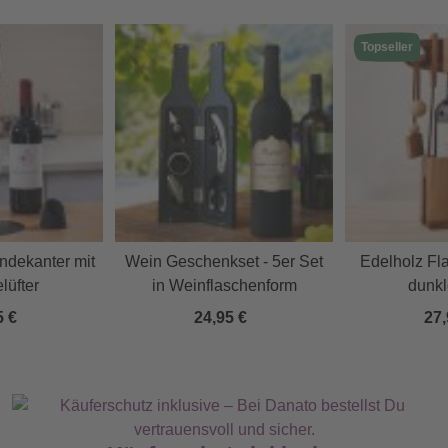
Topseller
ndekanter mit
Wein Geschenkset - 5er Set
Edelholz Fl
lüfter
in Weinflaschenform
dunkl
5 €
24,95 €
27,