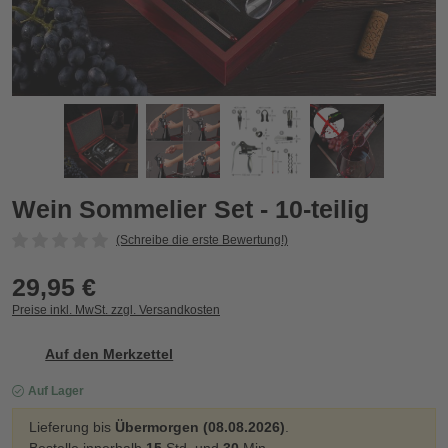
Wein Sommelier Set - 10-teilig
W
Zurück
Vor
Wein Sommelier Set - 10-teilig
(Schreibe die erste Bewertung!)
29,95 €
Preise inkl. MwSt. zzgl. Versandkosten
Auf den Merkzettel
Auf Lager
Lieferung bis
Übermorgen (08.08.2026)
.