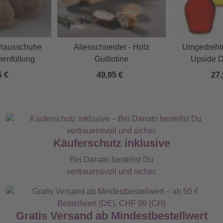
 Hausschuhe
Allesschneider - Holz
Umgedrehte
menfüllung
Guillotine
Upside 
5 €
49,95 €
27,
Käuferschutz inklusive
Bei Danato bestellst Du
vertrauensvoll und sicher.
Gratis Versand ab Mindestbestellwert