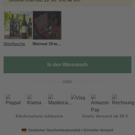
Bestelle innerhalb
15
Std. und
30
Min.
Weinflasche
Weinset 10-teilig
In den Warenkorb
oder
Käuferschutz inklusive
Gratis Versand ab 50 €
Deutscher Geschenkespezialist • Schneller Versand