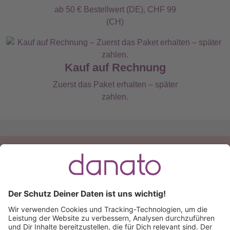
ab 50 € Bestellwert (DE), CHF 99
(CH)
Kauf auf Rechnung
Zuerst das Paket erhalten – später
zahlen.
Du hast eine Frage?
Ruf an:
+49 (0) 511 51 56 0300
oder
schreib uns eine
E-Mail
.
Käuferschutz inklusive
Kauf auf Rechnung