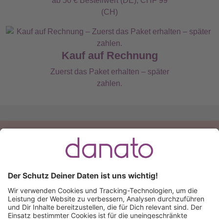
ab 50 € Bestellwert (DE), CHF 99
(CH)
Kauf auf Rechnung
Zuerst das Paket erhalten – später
zahlen.
Du hast eine Frage?
Ruf an:
+49 (0) 511 51 56 0300
oder
schreib uns eine
E-Mail
.
Käuferschutz inklusive
Kauf auf Rechnung