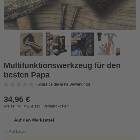
Multifunktionswerkzeug für den besten Papa
M
Zurück
Vor
Multifunktionswerkzeug für den
besten Papa
(Schreibe die erste Bewertung!)
34,95 €
Preise inkl. MwSt. zzgl. Versandkosten
Auf den Merkzettel
Auf Lager