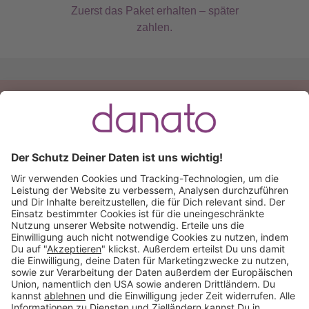
Zuerst das Paket erhalten – später
zahlen.
Du hast eine Frage?
Ruf an:
+49 (0) 511 51 56 0300
oder
schreib uns eine
E-Mail
.
Käuferschutz inklusive
Kauf auf Rechnung
Mitglied im: