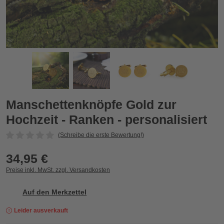
siert
Manschettenknöpfe Gold zur Hochzeit - Ranken - personalisie
M
Zurück
Vor
Manschettenknöpfe Gold zur
Hochzeit - Ranken - personalisiert
(Schreibe die erste Bewertung!)
34,95 €
Preise inkl. MwSt. zzgl. Versandkosten
Auf den Merkzettel
Leider ausverkauft