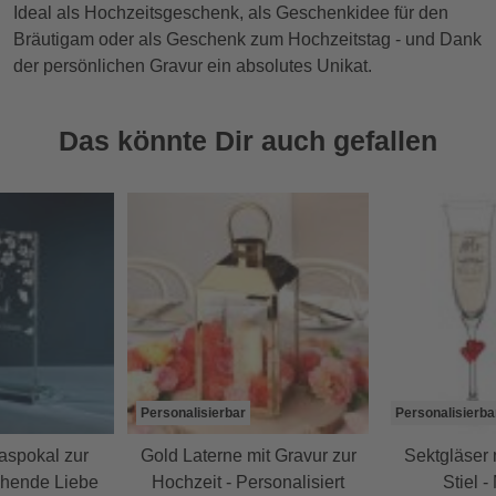
Ideal als Hochzeitsgeschenk, als Geschenkidee für den
Bräutigam oder als Geschenk zum Hochzeitstag - und Dank
der persönlichen Gravur ein absolutes Unikat.
Das könnte Dir auch gefallen
Personalisierbar
Personalisierba
laspokal zur
Gold Laterne mit Gravur zur
Sektgläser 
ühende Liebe
Hochzeit - Personalisiert
Stiel -