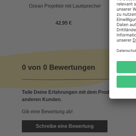
Ozean Projektor mit Lautsprecher
Lic
42,95 €
0 von 0 Bewertungen
Teile Deine Erfahrungen mit dem Produkt mit
anderen Kunden.
Gib eine Bewertung ab!
Schreibe eine Bewertung