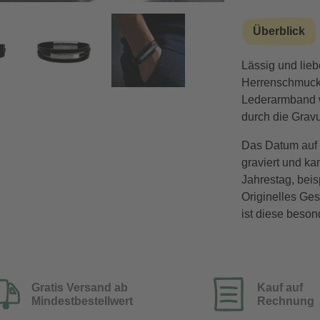
hen Ziffern
Überblick
Vorwärts
Lässig und lieb
Herrenschmuck 
Lederarmband wi
durch die Gravu
Das Datum auf 
graviert und ka
Jahrestag, beis
Originelles Ge
ist diese beso
Gratis Versand ab
Kauf auf
Mindestbestellwert
Rechnung