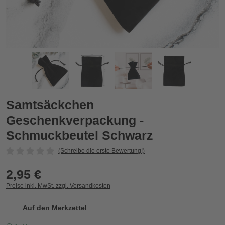
hwarz
Samtsäckchen Geschenkverpackung - Schmuckbeutel Schw
S
Samtsäckchen
Geschenkverpackung -
Schmuckbeutel Schwarz
(Schreibe die erste Bewertung!)
2,95 €
Preise inkl. MwSt. zzgl. Versandkosten
Auf den Merkzettel