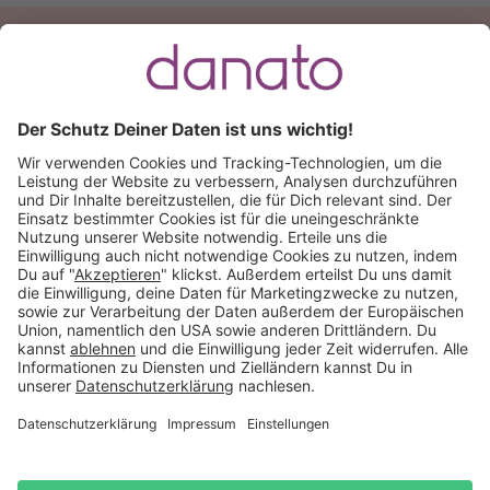
Du hast eine Frage?
Ruf an:
+49 (0) 511 51 56 0300
oder
schreib uns eine
E-Mail
.
Käuferschutz inklusive
Kauf auf Rechnung
Mitglied im:
Deutschland