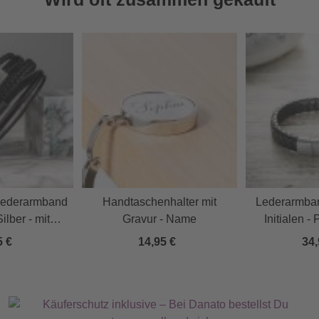
Lederarmband
Handtaschenhalter mit
Lederarmban
ilber - mit
Gravur - Name
Initialen - 
vur
5 €
14,95 €
34,