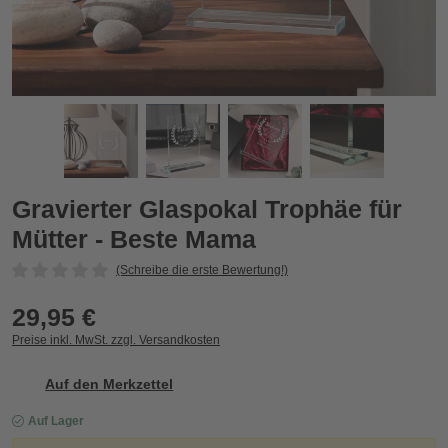
Gravierter Glaspokal Trophäe für Mütter - Beste Mama
G
Zurück
Vor
Gravierter Glaspokal Trophäe für
Mütter - Beste Mama
(Schreibe die erste Bewertung!)
29,95 €
Preise inkl. MwSt. zzgl. Versandkosten
Auf den Merkzettel
Auf Lager