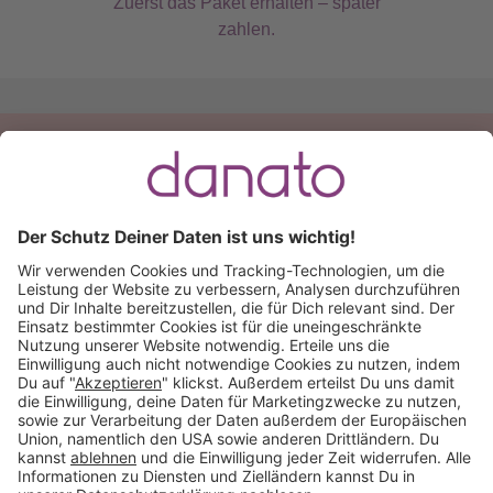
Zuerst das Paket erhalten – später
zahlen.
Du hast eine Frage?
Ruf an:
+49 (0) 511 51 56 0300
oder
schreib uns eine
E-Mail
.
Käuferschutz inklusive
Kauf auf Rechnung
Mitglied im: