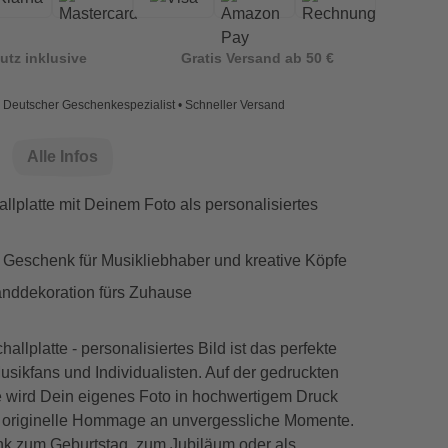
utz inklusive
Gratis Versand ab 50 €
Deutscher Geschenkespezialist • Schneller Versand
Alle Infos
lplatte mit Deinem Foto als personalisiertes
s Geschenk für Musikliebhaber und kreative Köpfe
anddekoration fürs Zuhause
allplatte - personalisiertes Bild ist das perfekte
sikfans und Individualisten. Auf der gedruckten
e wird Dein eigenes Foto in hochwertigem Druck
e originelle Hommage an unvergessliche Momente.
k zum Geburtstag, zum Jubiläum oder als