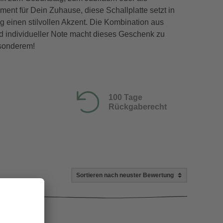
ment für Dein Zuhause, diese Schallplatte setzt in
 einen stilvollen Akzent. Die Kombination aus
 individueller Note macht dieses Geschenk zu
sonderem!
100 Tage
Rückgaberecht
Shops)