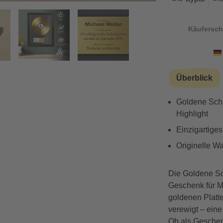
Käufersch
Vorwärts
Überblick
Goldene Schal
Highlight
Einzigartige
Originelle W
Die Goldene Sch
Geschenk für Mu
goldenen Platt
verewigt – ein
Ob als Geschen