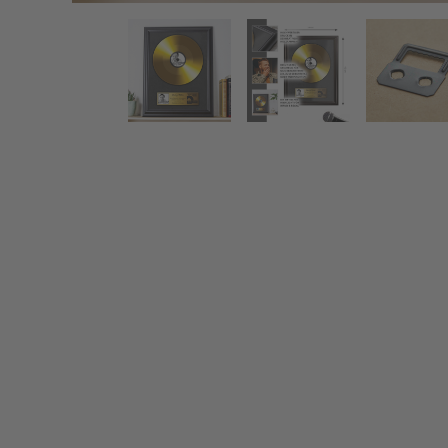
Goldene Schallplatte - personalisiertes Bild
Zurück