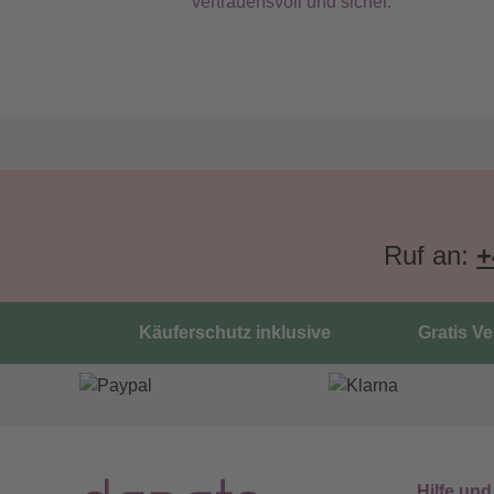
vertrauensvoll und sicher.
Ruf an:
+
Käuferschutz inklusive
Gratis V
Hilfe und