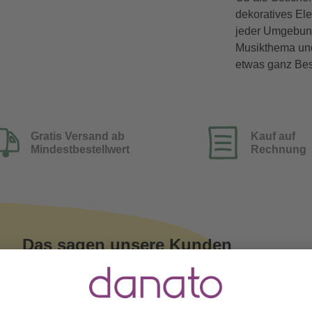
dekoratives Ele
jeder Umgebung
Musikthema und
etwas ganz Be
Gratis Versand ab
Kauf auf
Mindestbestellwert
Rechnung
Das sagen unsere Kunden
Verifizierter Kauf (Trusted 
Witold Halman
schrieb am 04.12.2025