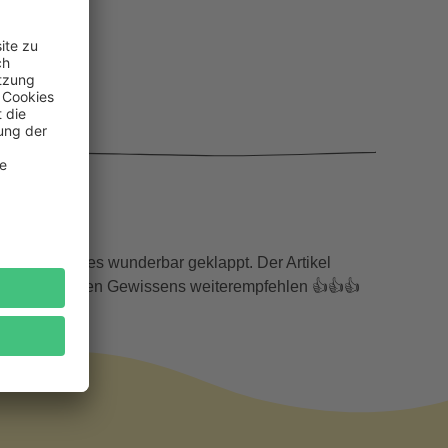
platte,hat alles wunderbar geklappt. Der Artikel
n euch bei besten Gewissens weiterempfehlen 👍👍👍