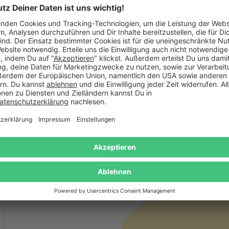
Geburtstag Geschenk
%
Super Ware, super schnell , sehr professionell.
%
%
War diese Bewertung hilfreich?
(0)
(0)
%
%
Verifizierter Kauf (Shop)
Christian
schrieb am 25.08.2025
Goldene Schallplatte
Hallo Team von Danato, ich bin sehr erfreut über die Schall
entspricht meiner Vorstellung alles top,weiter so.Ich kan
Herzlich CB
War diese Bewertung hilfreich?
(2)
(0)