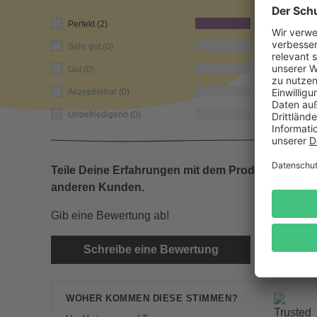
100
Perfekt (2)
0
Sehr gut (0)
0
Gut (0)
0
Akzeptierbar (0)
0
Unbefriedigend (0)
Teile Deine Erfahrungen mit dem Produkt mit
anderen Kunden.
Gib eine Bewertung ab!
Schreibe eine Bewertung
WOHER KOMMEN DIESE STIMMEN?