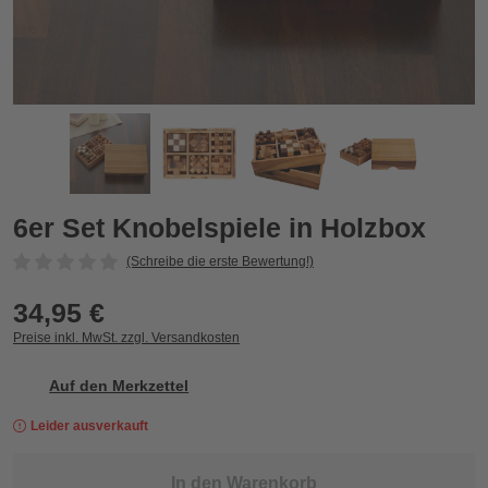
6er Set Knobelspiele in Holzbox
6
6er Set Knobelspiele in Holzbox
(Schreibe die erste Bewertung!)
34,95 €
Preise inkl. MwSt. zzgl. Versandkosten
Auf den Merkzettel
Leider ausverkauft
In den Warenkorb