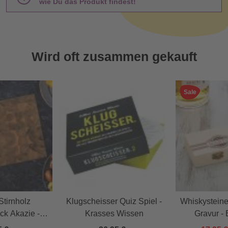
wie Du das Produkt findest!
Wird oft zusammen gekauft
Sale
tirnholz
Klugscheisser Quiz Spiel -
Whiskysteine
ck Akazie -
Krasses Wissen
Gravur - 
und Name
person