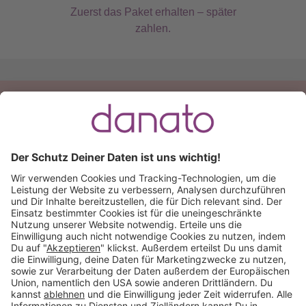
Zuerst das Paket erhalten – später
zahlen.
Du hast eine Frage?
Ruf an:
+49 (0) 511 51 56 0300
oder
schreib uns eine
E-Mail
.
Käuferschutz inklusive
Kauf auf Rechnung
Mitglied im: