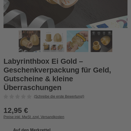
tscheine & kleine Überraschungen
Labyrinthbox Ei Gold – Geschenkverpackung für Geld, Gutsc
L
Zurück
Vor
Labyrinthbox Ei Gold –
Geschenkverpackung für Geld,
Gutscheine & kleine
Überraschungen
(Schreibe die erste Bewertung!)
12,95 €
Preise inkl. MwSt. zzgl. Versandkosten
Auf den Merkzettel