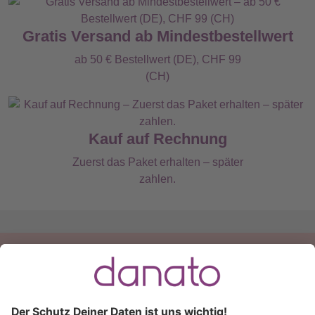
Gratis Versand ab Mindestbestellwert
ab 50 € Bestellwert (DE), CHF 99
(CH)
Kauf auf Rechnung
Zuerst das Paket erhalten – später
zahlen.
Du hast eine Frage?
Ruf an:
+49 (0) 511 51 56 0300
oder
schreib uns eine
E-Mail
.