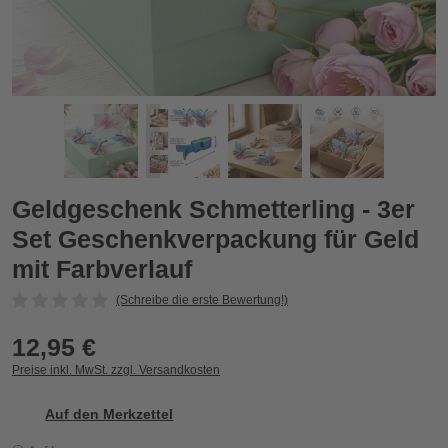
 für Geld mit Farbverlauf
Geldgeschenk Schmetterling - 3er Set Geschenkverpackung fü
G
Zurück
Vor
Geldgeschenk Schmetterling - 3er
Set Geschenkverpackung für Geld
mit Farbverlauf
(Schreibe die erste Bewertung!)
12,95 €
Preise inkl. MwSt. zzgl. Versandkosten
Auf den Merkzettel