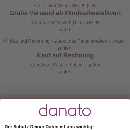
Gratis Versand ab Mindestbestellwert
ab 50 € Bestellwert (DE), CHF 99
(CH)
Kauf auf Rechnung
Zuerst das Paket erhalten – später
zahlen.
Du hast eine Frage?
Ruf an:
+49 (0) 511 51 56 0300
oder
schreib uns eine
E-Mail
.