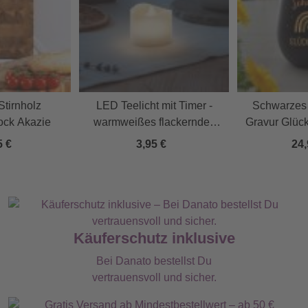
tirnholz
LED Teelicht mit Timer -
Schwarzes 
ock Akazie
warmweißes flackerndes
Gravur Glück
Kerzenlicht
5 €
3,95 €
24,
Käuferschutz inklusive
Bei Danato bestellst Du
vertrauensvoll und sicher.