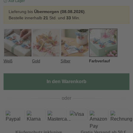
Auf Lager
Lieferung bis
Übermorgen (08.08.2026)
.
Bestelle innerhalb
21
Std. und
33
Min.
Weiß
Gold
Silber
Farbverlauf
In den Warenkorb
oder
Käuferschutz inklusive
Gratis Versand ab 50 €