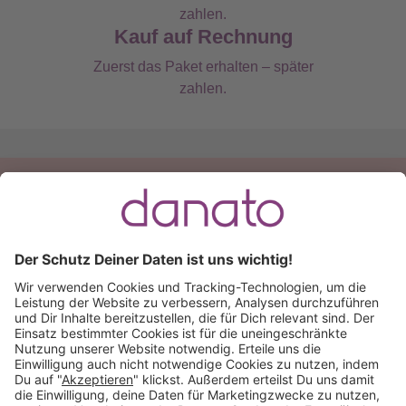
Kauf auf Rechnung
Zuerst das Paket erhalten – später
zahlen.
Du hast eine Frage?
Ruf an:
+49 (0) 511 51 56 0300
oder
schreib uns eine
E-Mail
.
Käuferschutz inklusive
Kauf auf Rechnung