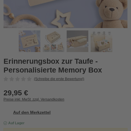
Erinnerungsbox zur Taufe - Personalisierte Memory Box
E
Zurück
Vor
Erinnerungsbox zur Taufe -
Personalisierte Memory Box
(Schreibe die erste Bewertung!)
29,95 €
Preise inkl. MwSt. zzgl. Versandkosten
Auf den Merkzettel
Auf Lager