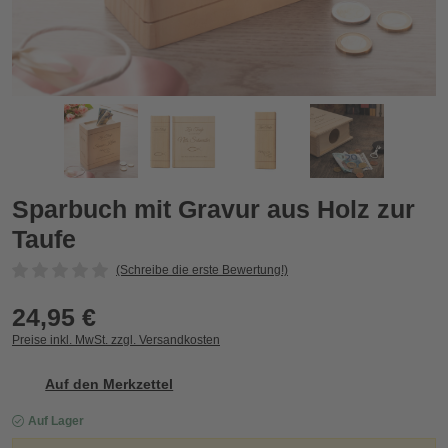
Sparbuch mit Gravur aus Holz zur Taufe
S
Zurück
Vor
Sparbuch mit Gravur aus Holz zur
Taufe
(Schreibe die erste Bewertung!)
24,95 €
Preise inkl. MwSt. zzgl. Versandkosten
Auf den Merkzettel
Auf Lager