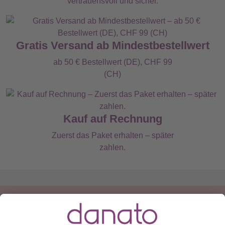
vertrauensvoll und sicher.
Gratis Versand ab Mindestbestellwert
ab 50 € Bestellwert (DE), CHF 99
(CH)
Kauf auf Rechnung
Zuerst das Paket erhalten – später
zahlen.
Du hast eine Frage?
Ruf an:
+49 (0) 511 51 56 0300
oder