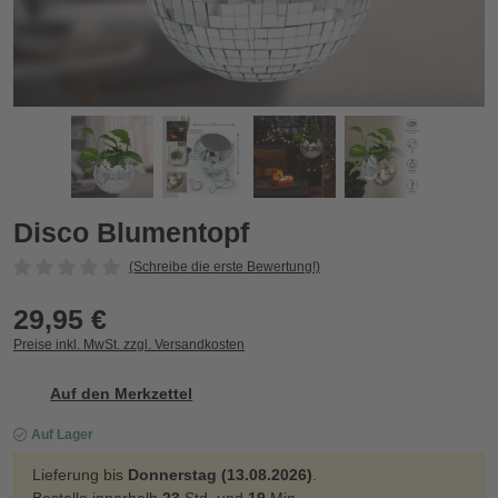
Disco Blumentopf
D
Zurück
Vor
Disco Blumentopf
(Schreibe die erste Bewertung!)
29,95 €
Preise inkl. MwSt. zzgl. Versandkosten
Auf den Merkzettel
Auf Lager
Lieferung bis
Donnerstag (13.08.2026)
.