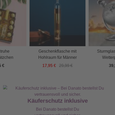
truhe
Geschenkflasche mit
Sturmglas
ätzchen
Hohlraum für Männer
Wetter
5 €
17,95 €
29,99 €
39,
Käuferschutz inklusive
Bei Danato bestellst Du