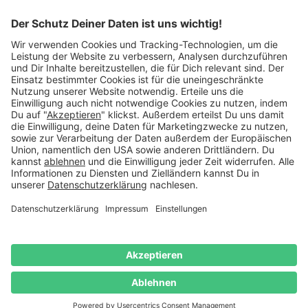
schreib uns eine
E-Mail
.
Käuferschutz inklusive
Kauf auf Rechnung
Mitglied im:
Deutschland
Impressum
Datenschutz
Widerrufsrecht
AGB
Vertrag
widerrufen
© 2026 Danato. Alle Rechte vorbehalten.