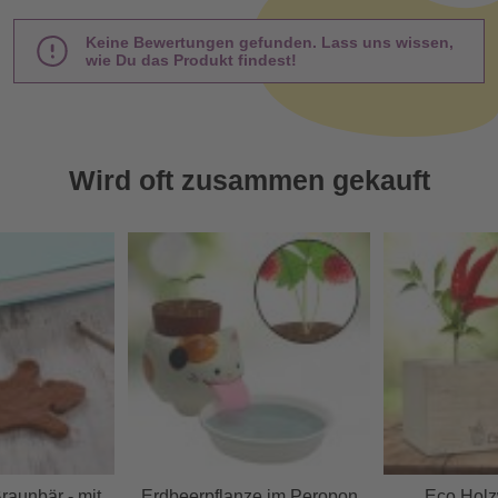
Keine Bewertungen gefunden. Lass uns wissen,
wie Du das Produkt findest!
Wird oft zusammen gekauft
Braunbär - mit
Erdbeerpflanze im Peropon
Eco Holzw