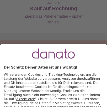
Kauf auf Rechnung
Zuerst das Paket erhalten – später
zahlen.
Du hast eine Frage?
Ruf an:
+49 (0) 511 51 56 0300
oder
schreib uns eine
E-Mail
.
Käuferschutz inklusive
Kauf auf Rechnung