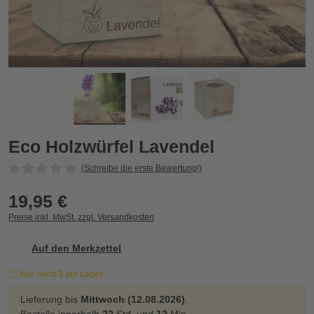
Eco Holzwürfel Lavendel
E
Eco Holzwürfel Lavendel
(Schreibe die erste Bewertung!)
19,95 €
Preise inkl. MwSt. zzgl. Versandkosten
Auf den Merkzettel
Nur noch 3 auf Lager
Lieferung bis
Mittwoch (12.08.2026)
.