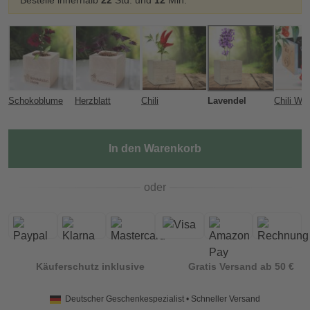
Bestelle innerhalb
22
Std. und
12
Min.
Schokoblume
Herzblatt
Chili
Lavendel
Chili Will
In den Warenkorb
oder
Käuferschutz inklusive
Gratis Versand ab 50 €
Deutscher Geschenkespezialist • Schneller Versand