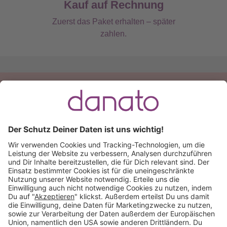
Kauf auf Rechnung
Zuerst das Paket erhalten – später
zahlen.
Du hast eine Frage?
Ruf an:
+49 (0) 511 51 56 0300
oder
schreib uns eine
E-Mail
.
Käuferschutz inklusive
Kauf auf Rechnung