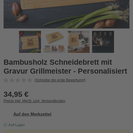
alisiert
Bambusholz Schneidebrett mit Gravur Grillmeister - Personali
B
Zurück
Vor
Bambusholz Schneidebrett mit
Gravur Grillmeister - Personalisiert
(Schreibe die erste Bewertung!)
34,95 €
Preise inkl. MwSt. zzgl. Versandkosten
Auf den Merkzettel
Auf Lager