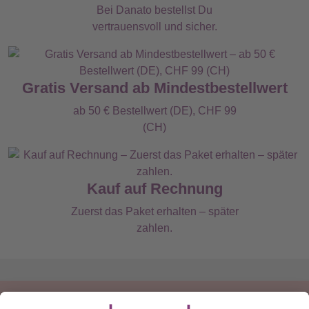
Bei Danato bestellst Du
vertrauensvoll und sicher.
Gratis Versand ab Mindestbestellwert
ab 50 € Bestellwert (DE), CHF 99
(CH)
Kauf auf Rechnung
Zuerst das Paket erhalten – später
zahlen.
Du hast eine Frage?