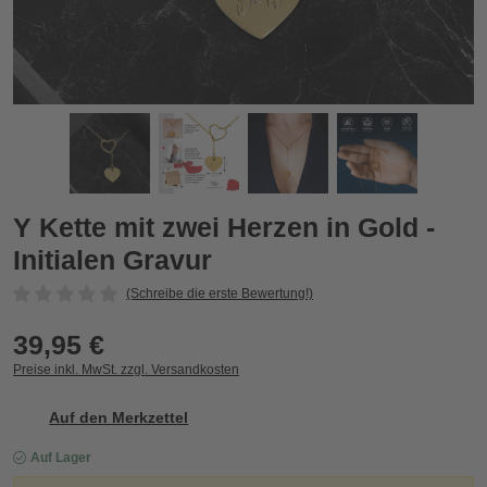
Y Kette mit zwei Herzen in Gold - Initialen Gravur
Y
Zurück
Vor
Y Kette mit zwei Herzen in Gold -
Initialen Gravur
(Schreibe die erste Bewertung!)
39,95 €
Preise inkl. MwSt. zzgl. Versandkosten
Auf den Merkzettel
Auf Lager