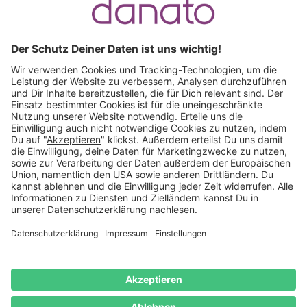
Ruf an:
+49 (0) 511 51 56 0300
oder
schreib uns eine
E-Mail
.
Käuferschutz inklusive
Kauf auf Rechnung
Mitglied im:
Deutschland
Impressum
Datenschutz
Widerrufsrecht
AGB
Vertrag
widerrufen