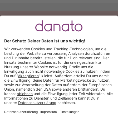
Du hast eine Frage?
Ruf an:
+49 (0) 511 51 56 0300
oder
schreib uns eine
E-Mail
.
Käuferschutz inklusive
Kauf auf Rechnung
Mitglied im:
Deutschland