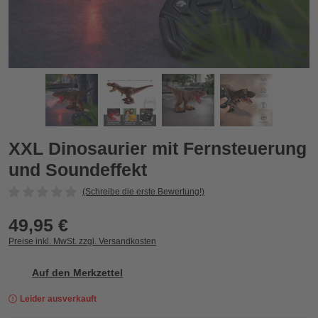
XXL Dinosaurier mit Fernsteuerung und Soundeffekt
X
Zurück
Vor
XXL Dinosaurier mit Fernsteuerung
und Soundeffekt
(Schreibe die erste Bewertung!)
49,95 €
Preise inkl. MwSt. zzgl. Versandkosten
Auf den Merkzettel
Leider ausverkauft