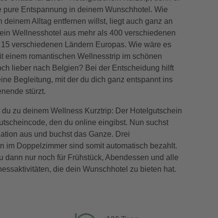
age pure Entspannung in deinem Wunschhotel. Wie
n deinem Alltag entfernen willst, liegt auch ganz an
 dein Wellnesshotel aus mehr als 400 verschiedenen
n 15 verschiedenen Ländern Europas. Wie wäre es
it einem romantischen Wellnesstrip im schönen
och lieber nach Belgien? Bei der Entscheidung hilft
deine Begleitung, mit der du dich ganz entspannt ins
ende stürzt.
du zu deinem Wellness Kurztrip: Der Hotelgutschein
utscheincode, den du online eingibst. Nun suchst
nation aus und buchst das Ganze. Drei
 im Doppelzimmer sind somit automatisch bezahlt.
du dann nur noch für Frühstück, Abendessen und alle
essaktivitäten, die dein Wunschhotel zu bieten hat.