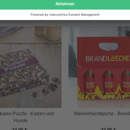
Wird oft zusammen gekauft
bares Puzzle - Katzen und
Männerhandtasche - Brand
Hunde
24,95 €
23,95 €