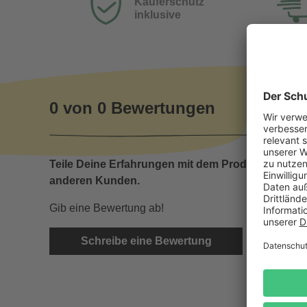
Käuferschutz
inklusive
0 von 0 Bewertungen
Teile Deine Erfahrungen mit dem Produkt mit
anderen Kunden.
Gib eine Bewertung ab!
Schreibe eine Bewertung