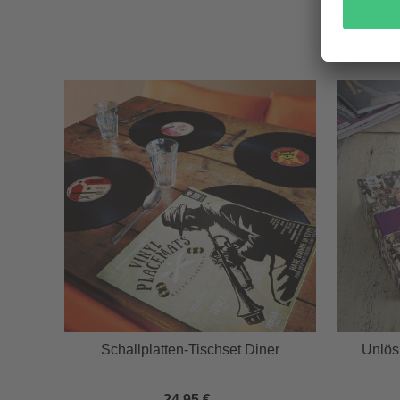
l
Schallplatten-Tischset Diner
Unlös
24,95 €