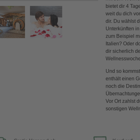
bietet dir 4 T
weit du dich vo
dir. Du wählst
Unterkünften i
zum Beispiel m
Italien? Oder d
dir sicherlich 
Wellnesswochen
Und so kommst 
enthält einen G
noch die Desti
Übernachtungen
Vor Ort zahlst 
sonstigen Welln