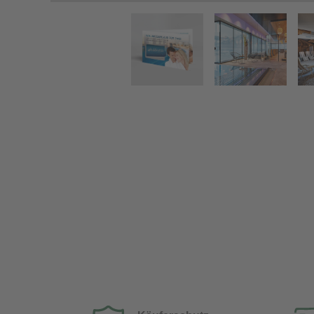
Wellness Urlaub für Zwei - Hotelgutschein Kurztrip