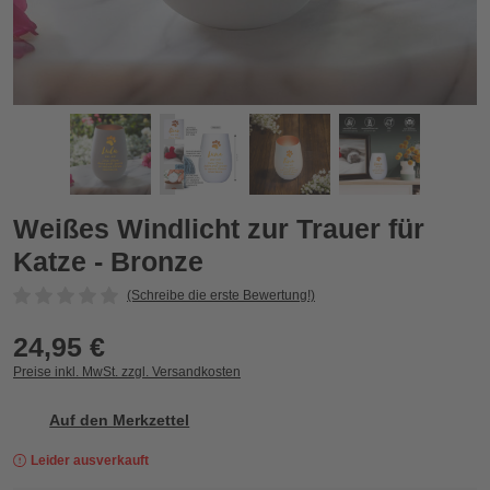
Weißes Windlicht zur Trauer für Katze - Bronze
W
Zurück
Vor
Weißes Windlicht zur Trauer für
Katze - Bronze
(Schreibe die erste Bewertung!)
24,95 €
Preise inkl. MwSt. zzgl. Versandkosten
Auf den Merkzettel
Leider ausverkauft