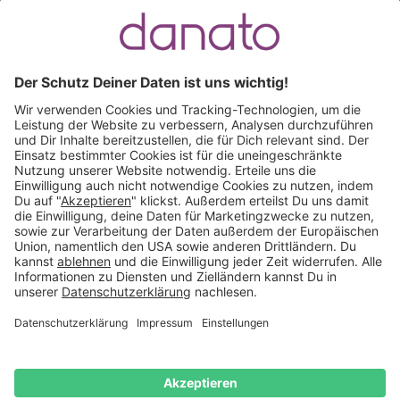
Du hast eine Frage?
Ruf an:
+49 (0) 511 51 56 0300
oder
schreib uns eine
E-Mail
.
Käuferschutz inklusive
Kauf auf Rechnung
Mitglied im:
Deutschland
Impressum
Datenschutz
Widerrufsrecht
AGB
Vertrag