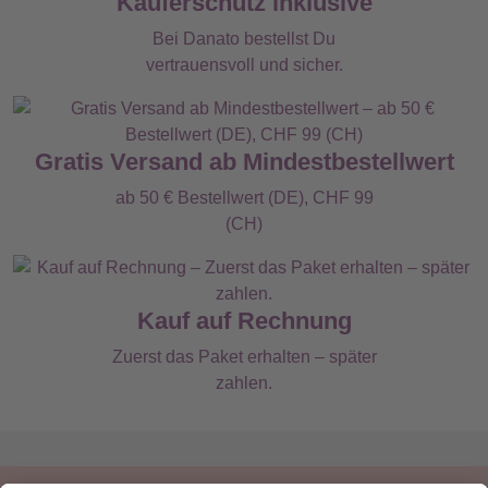
Käuferschutz inklusive
Bei Danato bestellst Du
vertrauensvoll und sicher.
Gratis Versand ab Mindestbestellwert
ab 50 € Bestellwert (DE), CHF 99
(CH)
Kauf auf Rechnung
Zuerst das Paket erhalten – später
zahlen.