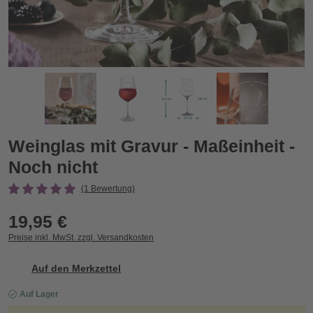
Weinglas mit Gravur - Maßeinheit - Noch nicht
W
Zurück
Vor
Weinglas mit Gravur - Maßeinheit -
Noch nicht
(1 Bewertung)
19,95 €
Preise inkl. MwSt. zzgl. Versandkosten
Auf den Merkzettel
Auf Lager