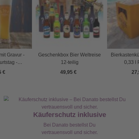
it Gravur -
Geschenkbox Bier Weltreise
Bierkastenkü
rtstag -
12-teilig
0,33 l
lisiert
5 €
49,95 €
27,
Käuferschutz inklusive
Bei Danato bestellst Du
vertrauensvoll und sicher.