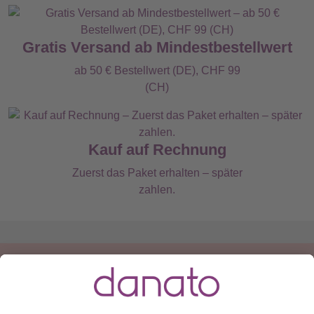
Gratis Versand ab Mindestbestellwert
ab 50 € Bestellwert (DE), CHF 99
(CH)
Kauf auf Rechnung
Zuerst das Paket erhalten – später
zahlen.
Du hast eine Frage?
Ruf an:
+49 (0) 511 51 56 0300
oder